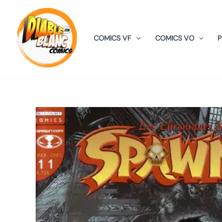
Aller
au
contenu
COMICS VF
COMICS VO