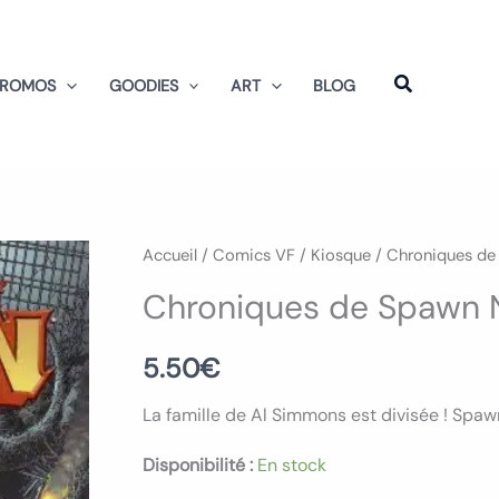
PROMOS
GOODIES
ART
BLOG
quantité
Accueil
/
Comics VF
/
Kiosque
/
Chroniques de
de
Chroniques de Spawn 
Chroniques
de
5.50
€
Spawn
La famille de Al Simmons est divisée ! Spawn
Numero
11
Disponibilité :
En stock