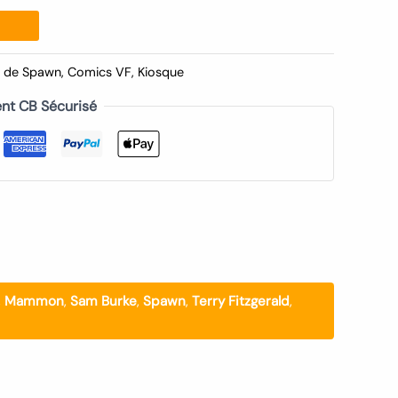
s de Spawn
,
Comics VF
,
Kiosque
nt CB Sécurisé
,
Mammon
,
Sam Burke
,
Spawn
,
Terry Fitzgerald
,