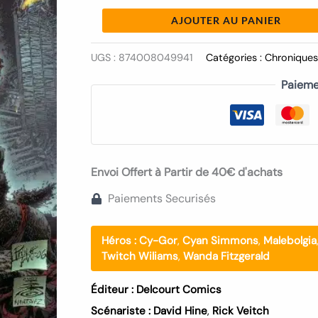
AJOUTER AU PANIER
UGS :
874008049941
Catégories :
Chronique
Paieme
Envoi Offert à Partir de 40€ d'achats
Paiements Securisés
Héros :
Cy-Gor
,
Cyan Simmons
,
Malebolgia
Twitch Wiliams
,
Wanda Fitzgerald
Éditeur :
Delcourt Comics
Scénariste :
David Hine
,
Rick Veitch