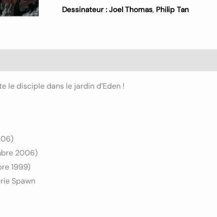
Dessinateur :
Joel Thomas
,
Philip Tan
e le disciple dans le jardin d’Eden !
006)
mbre 2006)
bre 1999)
érie Spawn