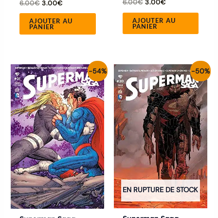
6.00
€
3.00
€
6.00
€
3.00
€
AJOUTER AU
AJOUTER AU
PANIER
PANIER
Le
Le
Le
Le
-54%
-50%
prix
prix
prix
prix
initial
actuel
initial
actuel
était :
est :
était :
est :
6.50€.
3.00€.
6.00€.
3.00€.
EN RUPTURE DE STOCK