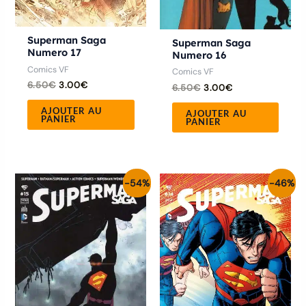
Superman Saga
Superman Saga
Numero 17
Numero 16
Comics VF
Comics VF
6.50
€
3.00
€
6.50
€
3.00
€
AJOUTER AU
AJOUTER AU
PANIER
PANIER
Le
Le
Le
Le
-54%
-46%
prix
prix
prix
prix
initial
actuel
initial
actuel
était :
est :
était :
est :
6.50€.
3.00€.
5.60€.
3.00€.