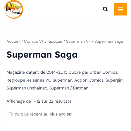
Trié
Aller
du
plus
au
récent
au
contenu
plus
ancien
Accueil
/
Comics VF
/
Kiosque
/
Superman VF
/ Superman Saga
Superman Saga
Magazine datant de 2014-2015 publié par Urban Comics.
Regroupe les séries VO Superman, Action Comics, Supergirl,
Superman unchained, Superman / Batman
Affichage de 1–12 sur 22 résultats