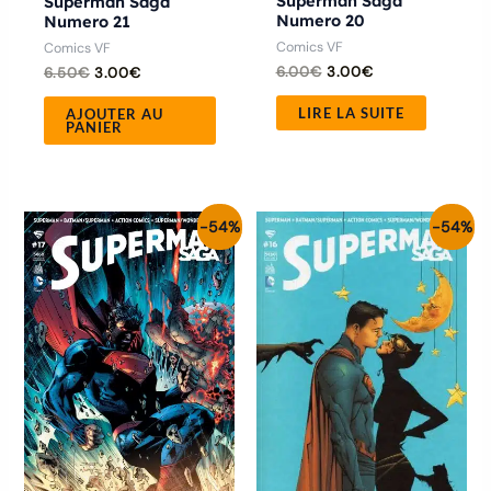
Superman Saga
Superman Saga
Numero 20
Numero 21
Comics VF
Comics VF
6.00
€
3.00
€
6.50
€
3.00
€
LIRE LA SUITE
AJOUTER AU
PANIER
Le
Le
Le
Le
-54%
-54%
prix
prix
prix
prix
initial
actuel
initial
actuel
était :
est :
était :
est :
6.50€.
3.00€.
6.50€.
3.00€.