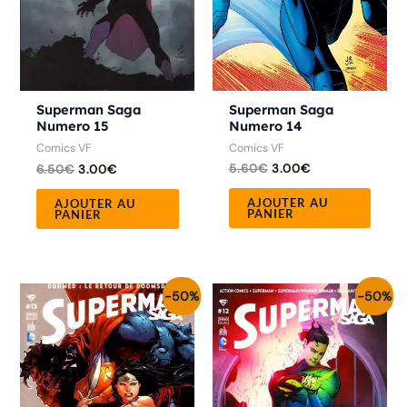
Superman Saga
Superman Saga
Numero 14
Numero 15
Comics VF
Comics VF
5.60
€
3.00
€
6.50
€
3.00
€
AJOUTER AU
AJOUTER AU
PANIER
PANIER
Le
Le
Le
Le
-50%
-50%
prix
prix
prix
prix
initial
actuel
initial
actuel
était :
est :
était :
est :
6.00€.
3.00€.
6.00€.
3.00€.