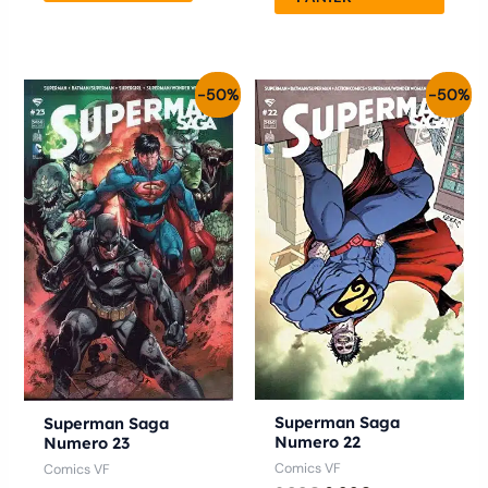
Le
Le
Le
Le
-50%
-50%
prix
prix
prix
prix
initial
actuel
initial
actuel
était :
est :
était :
est :
6.00€.
3.00€.
6.00€.
3.00€.
Superman Saga
Superman Saga
Numero 22
Numero 23
Comics VF
Comics VF