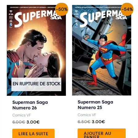
Le
Le
Le
Le
-50%
-54%
prix
prix
prix
prix
initial
actuel
initial
actuel
était :
est :
était :
est :
6.00€.
3.00€.
6.50€.
3.00€.
EN RUPTURE DE STOCK
Superman Saga
Superman Saga
Numero 25
Numero 26
Comics VF
Comics VF
6.50
€
3.00
€
6.00
€
3.00
€
AJOUTER AU
LIRE LA SUITE
PANIER