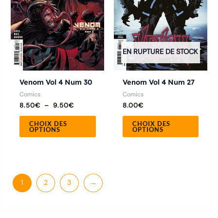
Les
Les
options
optio
peuvent
peuve
être
être
EN RUPTURE DE STOCK
choisies
chois
sur
sur
la
la
Venom Vol 4 Num 30
Venom Vol 4 Num 27
page
page
Comics
Comics
8.50
€
–
9.50
€
8.00
€
du
du
produit
produ
CHOIX DES
CHOIX DES
OPTIONS
OPTIONS
1
2
3
→