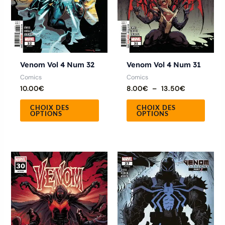
peuvent
peuve
être
être
choisies
chois
sur
sur
la
la
Venom Vol 4 Num 32
Venom Vol 4 Num 31
page
page
Comics
Comics
10.00
€
8.00
€
–
13.50
€
du
du
produit
produ
CHOIX DES
CHOIX DES
OPTIONS
OPTIONS
Plage
Ce
Ce
de
produit
produ
prix :
8.50€
a
a
à
9.50€
plusieurs
plusie
variations.
variat