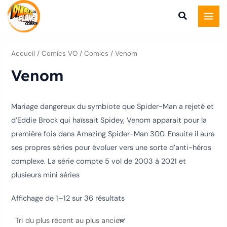
Trié
Aller
du
plus
au
récent
au
contenu
plus
ancien
Accueil
/
Comics VO
/
Comics
/ Venom
Venom
Mariage dangereux du symbiote que Spider-Man a rejeté et
d’Eddie Brock qui haïssait Spidey, Venom apparait pour la
première fois dans Amazing Spider-Man 300. Ensuite il aura
ses propres séries pour évoluer vers une sorte d’anti-héros
complexe. La série compte 5 vol de 2003 à 2021 et
plusieurs mini séries
Affichage de 1–12 sur 36 résultats