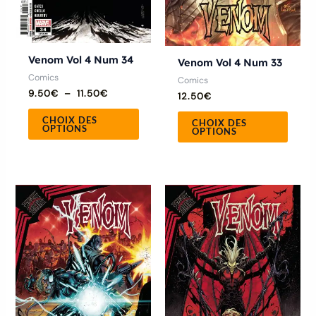
choisies
chois
sur
sur
la
la
Venom Vol 4 Num 34
Venom Vol 4 Num 33
page
page
Comics
Comics
9.50
€
–
11.50
€
du
du
12.50
€
produit
produ
CHOIX DES
CHOIX DES
OPTIONS
OPTIONS
Plage
Ce
Ce
de
produit
produ
prix :
8.00€
a
a
à
plusieurs
13.50€
plusie
variations.
variat
Les
Les
options
optio