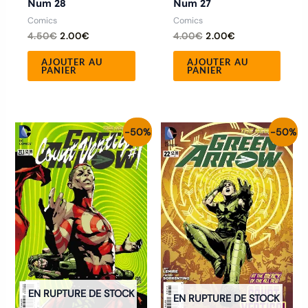
Num 28
Num 27
Comics
Comics
4.50
€
2.00
€
4.00
€
2.00
€
AJOUTER AU
AJOUTER AU
PANIER
PANIER
Le
Le
Le
Le
-50%
-50%
prix
prix
prix
prix
initial
actuel
initial
actuel
était :
est :
était :
est :
4.00€.
2.00€.
4.00€.
2.00€.
EN RUPTURE DE STOCK
EN RUPTURE DE STOCK