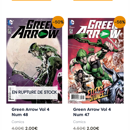
Le
Le
Le
Le
-50%
-56%
prix
prix
prix
prix
initial
actuel
initial
actuel
était :
est :
était :
est :
4.00€.
2.00€.
4.50€.
2.00€.
EN RUPTURE DE STOCK
Green Arrow Vol 4
Green Arrow Vol 4
Num 48
Num 47
Comics
Comics
4.00
€
2.00
€
4.50
€
2.00
€