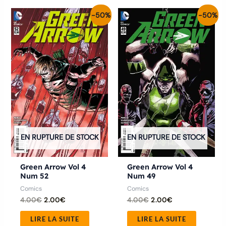
Le
Le
Le
Le
-50%
-50%
prix
prix
prix
prix
initial
actuel
initial
actuel
était :
est :
était :
est :
4.00€.
2.00€.
4.00€.
2.00€.
EN RUPTURE DE STOCK
EN RUPTURE DE STOCK
Green Arrow Vol 4
Green Arrow Vol 4
Num 52
Num 49
Comics
Comics
4.00
€
2.00
€
4.00
€
2.00
€
LIRE LA SUITE
LIRE LA SUITE