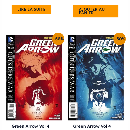
LIRE LA SUITE
AJOUTER AU
PANIER
Le
Le
Le
Le
-56%
-50%
prix
prix
prix
prix
initial
actuel
initial
actuel
était :
est :
était :
est :
4.50€.
2.00€.
4.00€.
2.00€.
Green Arrow Vol 4
Green Arrow Vol 4