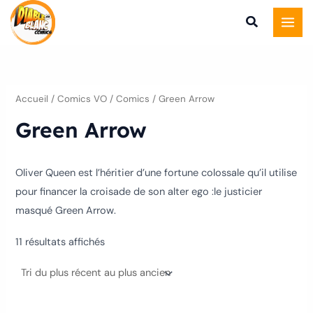
Trié
Aller
du
plus
au
récent
au
contenu
plus
ancien
Accueil
/
Comics VO
/
Comics
/ Green Arrow
Green Arrow
Oliver Queen est l’héritier d’une fortune colossale qu’il utilise
pour financer la croisade de son alter ego :le justicier
masqué Green Arrow.
11 résultats affichés