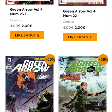
Green Arrow Vol 4
Green Arrow Vol 4
Num 23.1
Num 22
Comics
Comics
4.00
€
2.00
€
4.00
€
2.00
€
LIRE LA SUITE
LIRE LA SUITE
Le
Le
Le
Le
-50%
-56%
prix
prix
prix
prix
initial
actuel
initial
actuel
était :
est :
était :
est :
4.00€.
2.00€.
4.50€.
2.00€.