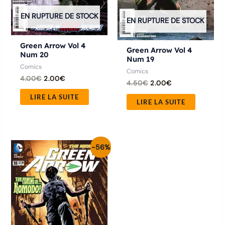
EN RUPTURE DE STOCK
EN RUPTURE DE STOCK
Green Arrow Vol 4
Green Arrow Vol 4
Num 20
Num 19
Comics
Comics
4.00
€
2.00
€
4.50
€
2.00
€
LIRE LA SUITE
LIRE LA SUITE
Le
Le
-56%
prix
prix
initial
actuel
était :
est :
4.50€.
2.00€.