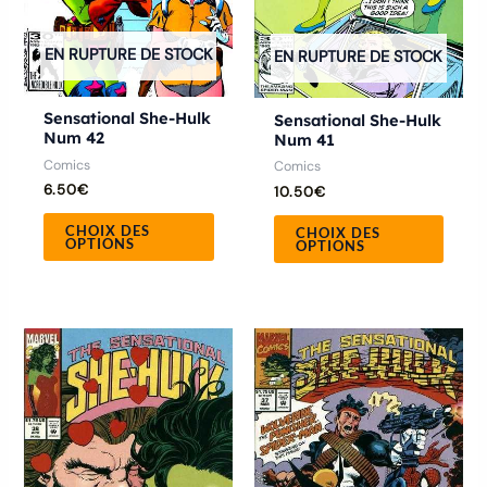
être
être
EN RUPTURE DE STOCK
choisies
chois
EN RUPTURE DE STOCK
sur
sur
la
la
Sensational She-Hulk
Sensational She-Hulk
Num 42
Num 41
page
page
Comics
Comics
du
du
6.50
€
10.50
€
produit
produ
CHOIX DES
CHOIX DES
OPTIONS
OPTIONS
Ce
Ce
produit
produ
a
a
plusieurs
plusie
variations.
variat