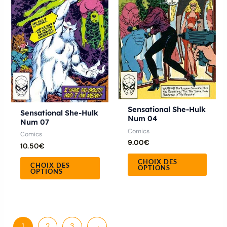
plusieurs
plusie
variations.
variat
Les
Les
options
optio
peuvent
peuve
être
être
choisies
chois
sur
sur
Sensational She-Hulk
la
la
Sensational She-Hulk
Num 04
Num 07
page
page
Comics
Comics
du
du
9.00
€
10.50
€
produit
produ
CHOIX DES
CHOIX DES
OPTIONS
OPTIONS
1
2
3
→