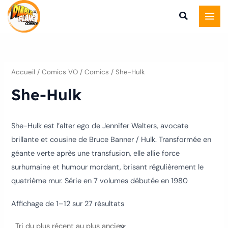
Trié
Aller
du
plus
au
récent
au
contenu
plus
ancien
Accueil
/
Comics VO
/
Comics
/ She-Hulk
She-Hulk
She-Hulk est l’alter ego de Jennifer Walters, avocate
brillante et cousine de Bruce Banner / Hulk.
Transformée en
géante verte après une transfusion, elle allie force
surhumaine et humour mordant, brisant régulièrement le
quatrième mur. Série en 7 volumes débutée en 1980
Affichage de 1–12 sur 27 résultats