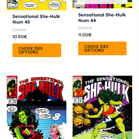
sur
sur
la
la
Sensational She-Hulk
Sensational She-Hulk
Num 44
Num 45
page
page
Comics
Comics
du
du
11.00
€
10.50
€
produit
produ
CHOIX DES
CHOIX DES
OPTIONS
OPTIONS
Ce
Ce
produit
produ
a
a
plusieurs
plusie
variations.
variat
Les
Les
options
optio
peuvent
peuve