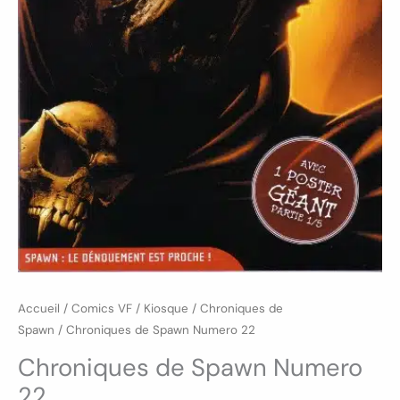
Accueil
/
Comics VF
/
Kiosque
/
Chroniques de
Spawn
/ Chroniques de Spawn Numero 22
Chroniques de Spawn Numero
22