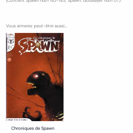
(Contient Spawn num 182-183, Spawn: Godslayer num 07)
Vous aimerez peut-être aussi…
Chroniques de Spawn