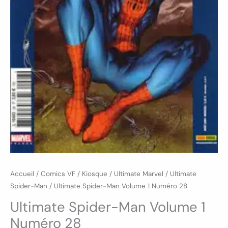
Accueil
/
Comics VF
/
Kiosque
/
Ultimate Marvel
/
Ultimate
Spider-Man
/ Ultimate Spider-Man Volume 1 Numéro 28
Ultimate Spider-Man Volume 1
Numéro 28