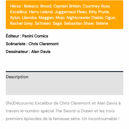
Héros :
Belasco
,
Brood
,
Captain Britain
,
Courtney Ross
,
Excalibur
,
Harry Leland
,
Juggernaut Fleau
,
Kitty Pryde
,
Kylun
,
Lilandra
,
Meggan
,
Mojo
,
Nightcrawler Diablo
,
Ogun
,
Rachel Grey
,
Sa'tneen
,
Sage
,
Sebastian Shaw
,
Selene
Éditeur :
Panini Comics
Scénariste :
Chris Claremont
Dessinateur :
Alan Davis
Description
Informations complémentaires
(Re)Découvrez Excalibur de Chris Claremont et Alan Davis à
travers le numéro spécial The Sword is Drawn et les trois
premiers épisodes de la fameuse série. Un incontournable !