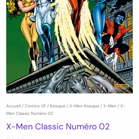
Accueil
/
Comics VF
/
Kiosque
/
X-Men Kiosque
/
X-Men
/ X-
Men Classic Numéro 02
X-Men Classic Numéro 02