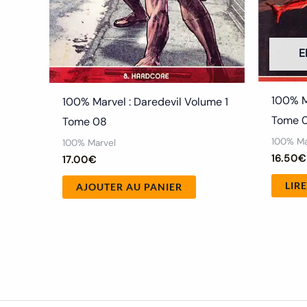
E
100% M
100% Marvel : Daredevil Volume 1
Tome 
Tome 08
100% Ma
100% Marvel
16.50
€
17.00
€
LIRE
AJOUTER AU PANIER