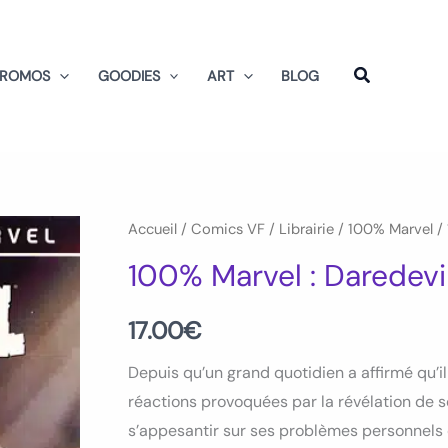
PROMOS
GOODIES
ART
BLOG
quantité
Accueil
/
Comics VF
/
Librairie
/
100% Marvel
/ 
de
100% Marvel : Daredev
100%
Marvel
17.00
€
:
Depuis qu’un grand quotidien a affirmé qu’il
Daredevil
réactions provoquées par la révélation de so
Volume
s’appesantir sur ses problèmes personnels 
1