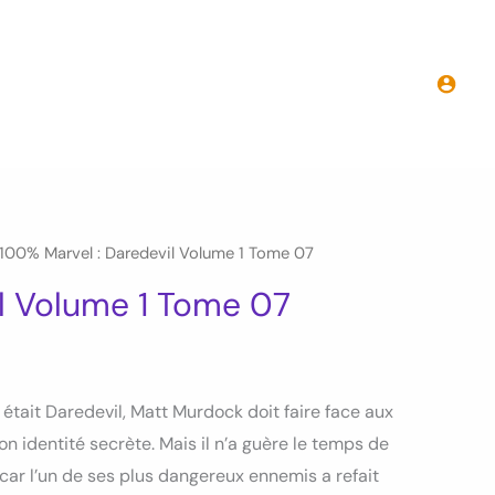
100%
Marvel
:
Daredevil
Volume
1
Tome
07
100% Marvel : Daredevil Volume 1 Tome 07
il Volume 1 Tome 07
 était Daredevil, Matt Murdock doit faire face aux
n identité secrète. Mais il n’a guère le temps de
car l’un de ses plus dangereux ennemis a refait