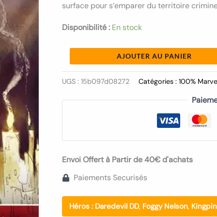
surface pour s’emparer du territoire crimin
Tome
07
Disponibilité :
En stock
AJOUTER AU PANIER
UGS :
15b097d08272
Catégories :
100% Marve
Paieme
Envoi Offert à Partir de 40€ d'achats
Paiements Securisés
Héros :
Daredevil DD
,
Foggy Nelson
,
Kingpin