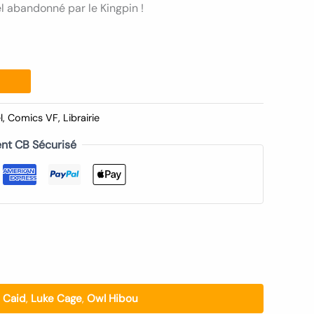
el abandonné par le Kingpin !
l
,
Comics VF
,
Librairie
nt CB Sécurisé
 Caid
,
Luke Cage
,
Owl Hibou