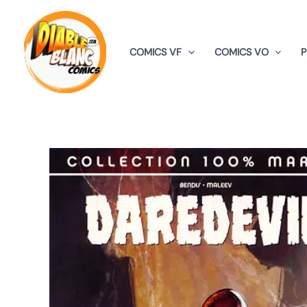
Aller
au
contenu
COMICS VF
COMICS VO