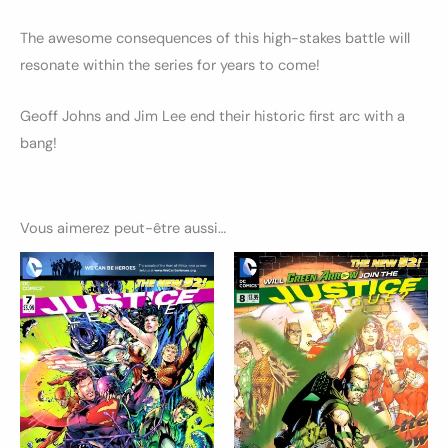
The awesome consequences of this high-stakes battle will
resonate within the series for years to come!
Geoff Johns and Jim Lee end their historic first arc with a
bang!
Vous aimerez peut-être aussi…
Plage
Plage
Ce
Ce
de
de
produit
produ
prix :
prix :
8.50€
7.50€
a
a
à
à
9.00€
plusieurs
9.50€
plusi
variations.
variat
Les
Les
options
optio