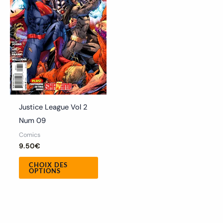
variations.
Les
options
peuvent
être
choisies
sur
la
Justice League Vol 2
page
Num 09
du
Comics
produit
9.50
€
CHOIX DES
OPTIONS