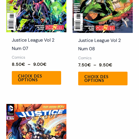
peuvent
peuv
être
être
choisies
chois
sur
sur
la
la
Justice League Vol 2
Justice League Vol 2
page
page
Num 07
Num 08
du
du
Comics
Comics
produit
produ
8.50
€
–
9.00
€
7.50
€
–
9.50
€
CHOIX DES
CHOIX DES
OPTIONS
OPTIONS
Ce
produit
a
plusieurs