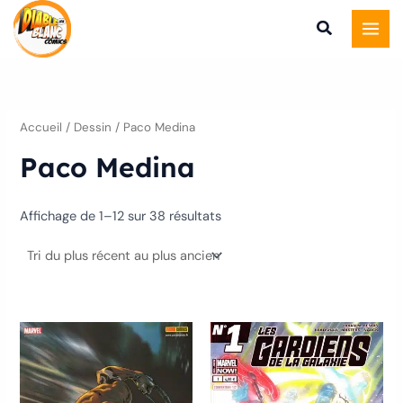
Trié
Aller
du
plus
au
récent
au
contenu
plus
ancien
Accueil
/ Dessin / Paco Medina
Paco Medina
Affichage de 1–12 sur 38 résultats