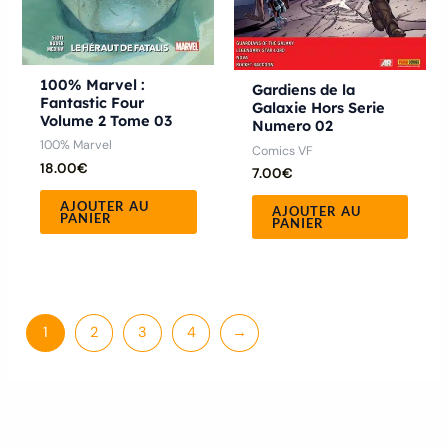
100% Marvel :
Gardiens de la
Fantastic Four
Galaxie Hors Serie
Volume 2 Tome 03
Numero 02
100% Marvel
Comics VF
18.00
€
7.00
€
AJOUTER AU
AJOUTER AU
PANIER
PANIER
1
2
3
4
→