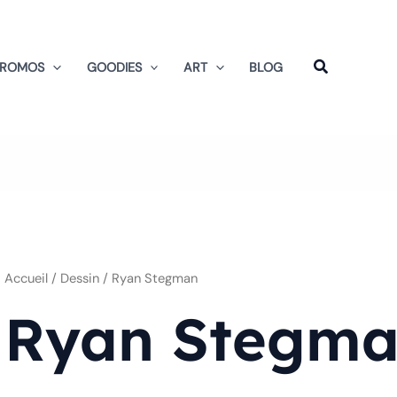
Trié
du
plus
récent
au
PROMOS
GOODIES
ART
BLOG
plus
ancien
Accueil
/ Dessin / Ryan Stegman
Ryan Stegm