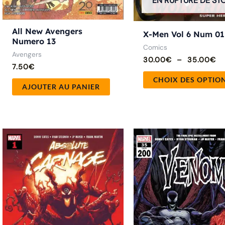
EN RUPTURE DE ST
All New Avengers
X-Men Vol 6 Num 01
Numero 13
Comics
Avengers
30.00
€
–
35.00
€
7.50
€
CHOIX DES OPTIO
AJOUTER AU PANIER
Pla
Ce
de
produit
prix
12.
a
à
25
plusieurs
variations.
Les
options