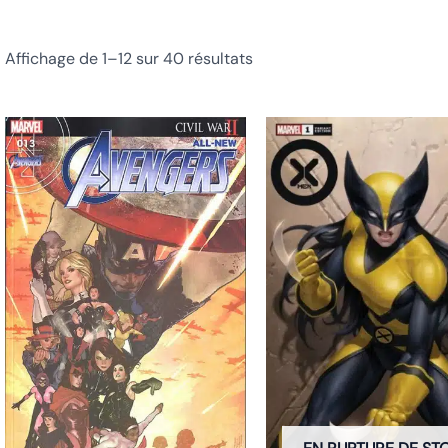
Affichage de 1–12 sur 40 résultats
Pl
d
pri
3
à
3