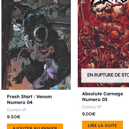
EN RUPTURE DE ST
Absolute Carnage
Fresh Start : Venom
Numero 03
Numero 04
Comics VF
Comics VF
9.00
€
9.50
€
LIRE LA SUITE
AJOUTER AU PANIER