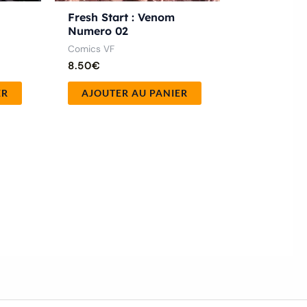
Fresh Start : Venom
Numero 02
Comics VF
8.50
€
ER
AJOUTER AU PANIER