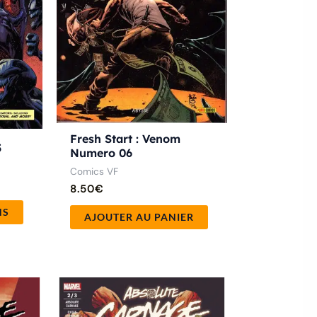
peuvent
être
choisies
sur
la
page
Fresh Start : Venom
du
5
Numero 06
produit
Comics VF
8.50
€
NS
AJOUTER AU PANIER