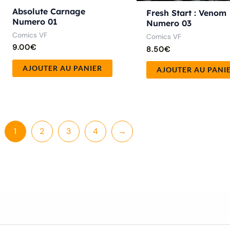
Absolute Carnage
Fresh Start : Venom
Numero 01
Numero 03
Comics VF
Comics VF
9.00
€
8.50
€
AJOUTER AU PANIER
AJOUTER AU PANI
1
2
3
4
→