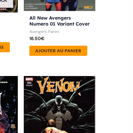
OCK
la
page
du
All New Avengers
Numero 01 Variant Cover
produit
Avengers Panini
16.50
€
NS
AJOUTER AU PANIER
ge
Ce
produit
 :
50€
a
.00€
plusieurs
variations.
Les
options