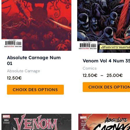
peuvent
être
choisies
sur
la
page
Absolute Carnage Num
du
Venom Vol 4 Num 3
01
produit
Comics
Absolute Carnage
12.50
€
–
25.00
€
12.50
€
CHOIX DES OPTIO
CHOIX DES OPTIONS