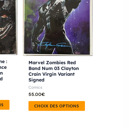
options
options
peuvent
peuvent
être
être
choisies
choisies
sur
sur
la
la
page
page
ne :
Marvel Zombies Red
du
du
nce
Band Num 03 Clayton
produit
produit
in
Crain Virgin Variant
ed
Signed
Comics
55.00
€
NS
CHOIX DES OPTIONS