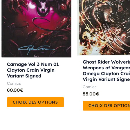
options
peuvent
être
choisies
sur
la
page
Ghost Rider Wolveri
du
Carnage Vol 3 Num 01
Weapons of Vengea
Clayton Crain Virgin
produit
Omega Clayton Cra
Variant Signed
Virgin Variant Sign
Comics
Comics
60.00
€
55.00
€
CHOIX DES OPTIONS
CHOIX DES OPTIO