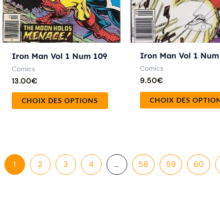
sur
la
page
du
Iron Man Vol 1 Num
Iron Man Vol 1 Num 109
produit
Comics
Comics
9.50
€
13.00
€
CHOIX DES OPTIO
CHOIX DES OPTIONS
1
2
3
4
…
58
59
60