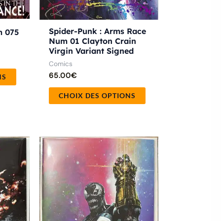
la
la
page
page
du
du
Spider-Punk : Arms Race
m 075
Num 01 Clayton Crain
produit
produit
Virgin Variant Signed
Comics
65.00
€
NS
CHOIX DES OPTIONS
Ce
Ce
produit
produit
a
a
plusieurs
plusieurs
variations.
variations.
Les
Les