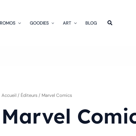
Trié
du
plus
récent
au
PROMOS
GOODIES
ART
BLOG
plus
ancien
Accueil
/ Éditeurs / Marvel Comics
Marvel Comi