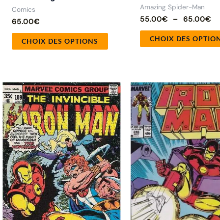
Amazing Spider-Man
Comics
55.00
€
–
65.00
€
65.00
€
CHOIX DES OPTIO
CHOIX DES OPTIONS
Ce
produit
a
plusieurs
variations.
Les
options
peuvent
être
choisies