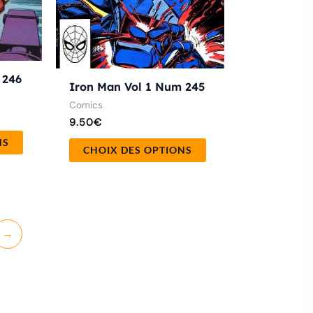
sur
sur
la
la
page
page
du
du
 246
Iron Man Vol 1 Num 245
produit
produit
Comics
9.50
€
NS
CHOIX DES OPTIONS
→