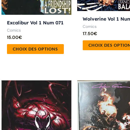
la
page
du
Wolverine Vol 1 Nu
Excalibur Vol 1 Num 071
produit
Comics
Comics
17.50
€
15.00
€
CHOIX DES OPTIO
CHOIX DES OPTIONS
Ce
produit
a
plusieurs
variations.
Les