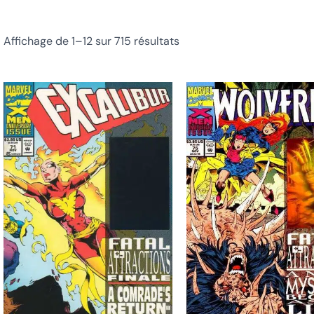
Affichage de 1–12 sur 715 résultats
Ce
produit
a
plusieurs
variations.
Les
options
peuvent
être
choisies
sur