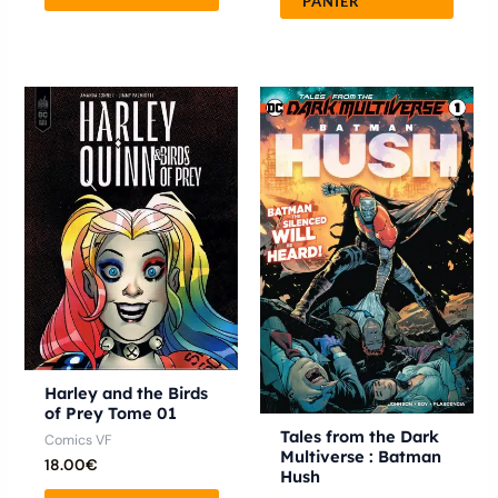
PANIER
Ce
produ
a
plusie
variat
Les
optio
peuve
être
chois
Harley and the Birds
sur
of Prey Tome 01
la
Tales from the Dark
Comics VF
Multiverse : Batman
page
18.00
€
Hush
du