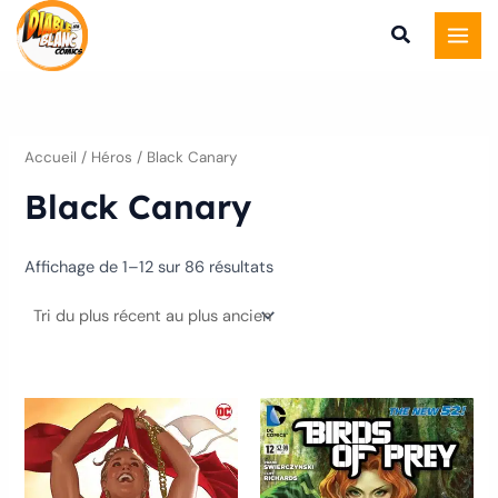
Trié
Aller
du
plus
au
récent
au
contenu
plus
ancien
Accueil
/ Héros / Black Canary
Black Canary
Affichage de 1–12 sur 86 résultats
Ce
Ce
produit
produ
a
a