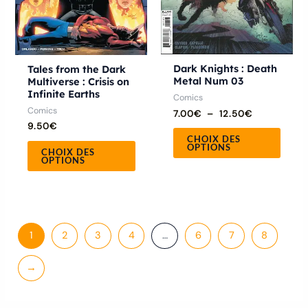
être
être
choisies
chois
sur
sur
la
la
Dark Knights : Death
Tales from the Dark
Metal Num 03
Multiverse : Crisis on
page
page
Infinite Earths
Comics
du
du
Comics
7.00
€
–
12.50
€
produit
produ
9.50
€
CHOIX DES
OPTIONS
CHOIX DES
OPTIONS
1
2
3
4
…
6
7
8
→