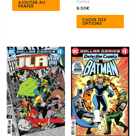
Comics
AJOUTER AU
produ
PANIER
9.50
€
CHOIX DES
OPTIONS