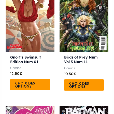
plusieurs
plusie
variations.
variat
Les
Les
options
optio
peuvent
peuve
être
être
choisies
chois
sur
sur
la
la
Gnort’s Swimsuit
Birds of Prey Num
Edition Num 01
Vol 3 Num 11
page
page
Comics
Comics
du
du
12.50
€
10.50
€
produit
produ
CHOIX DES
CHOIX DES
OPTIONS
OPTIONS
Ce