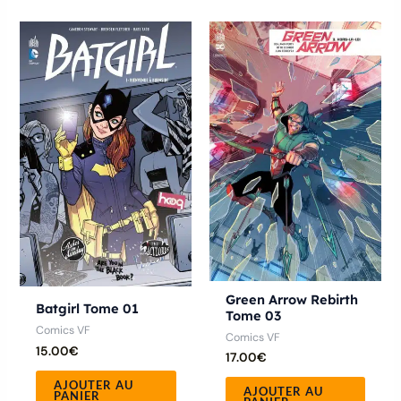
Green Arrow Rebirth
Batgirl Tome 01
Tome 03
Comics VF
Comics VF
15.00
€
17.00
€
AJOUTER AU
AJOUTER AU
PANIER