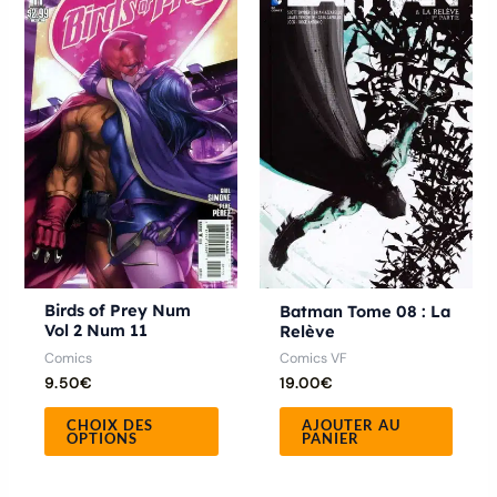
produit
a
plusieurs
variations.
Les
options
peuvent
être
choisies
sur
la
Birds of Prey Num
Batman Tome 08 : La
Vol 2 Num 11
Relève
page
Comics
Comics VF
du
9.50
€
19.00
€
produit
CHOIX DES
AJOUTER AU
OPTIONS
PANIER