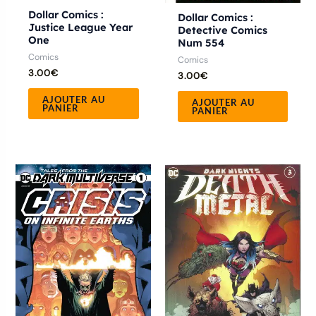
Dollar Comics :
Dollar Comics :
Justice League Year
Detective Comics
One
Num 554
Comics
Comics
3.00
€
3.00
€
AJOUTER AU
AJOUTER AU
PANIER
PANIER
Plage
Ce
Ce
de
produit
produ
prix :
7.00€
a
a
à
plusieurs
12.50€
plusie
variations.
variat
Les
Les
options
optio
peuvent
peuve