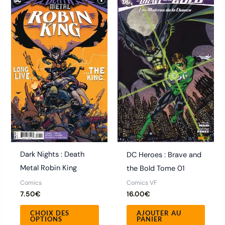
Ce
produit
a
plusieurs
variations.
Les
options
peuvent
être
choisies
sur
la
Dark Nights : Death
DC Heroes : Brave and
page
Metal Robin King
the Bold Tome 01
du
Comics
Comics VF
produit
7.50
€
16.00
€
CHOIX DES
AJOUTER AU
OPTIONS
PANIER