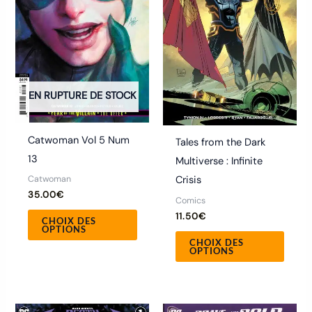
variations.
variat
Les
Les
options
optio
peuvent
peuve
être
être
EN RUPTURE DE STOCK
choisies
chois
sur
sur
la
la
Catwoman Vol 5 Num
Tales from the Dark
page
page
13
Multiverse : Infinite
du
du
Catwoman
Crisis
produit
produ
35.00
€
Comics
11.50
€
CHOIX DES
OPTIONS
CHOIX DES
OPTIONS