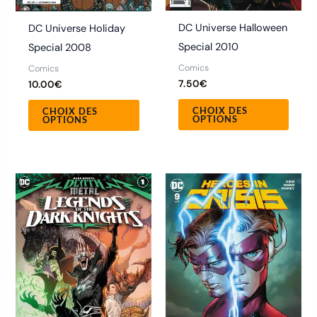
sur
sur
la
la
DC Universe Halloween
DC Universe Holiday
page
page
Special 2010
Special 2008
du
du
Comics
Comics
produit
produ
7.50
€
10.00
€
CHOIX DES
CHOIX DES
OPTIONS
OPTIONS
Ce
Ce
produit
produ
a
a
plusieurs
plusie
variations.
variat
Les
Les
options
optio
peuvent
peuve