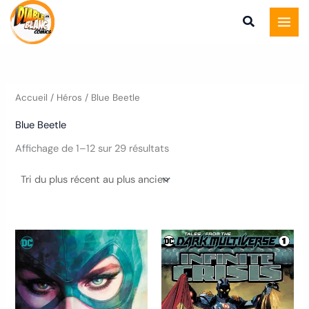
Trié
Aller
du
plus
au
récent
au
contenu
plus
ancien
Accueil
/ Héros / Blue Beetle
Blue Beetle
Affichage de 1–12 sur 29 résultats
Ce
Ce
produit
produ
a
a
plusieurs
plusie