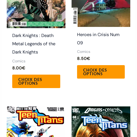
être
être
choisies
chois
sur
sur
la
la
Heroes in Crisis Num
Dark Knights : Death
page
page
09
Metal Legends of the
du
du
Comics
Dark Knights
produit
produ
8.50
€
Comics
8.00
€
CHOIX DES
OPTIONS
CHOIX DES
OPTIONS
Ce
Ce
produit
produ
a
a
plusieurs
plusie