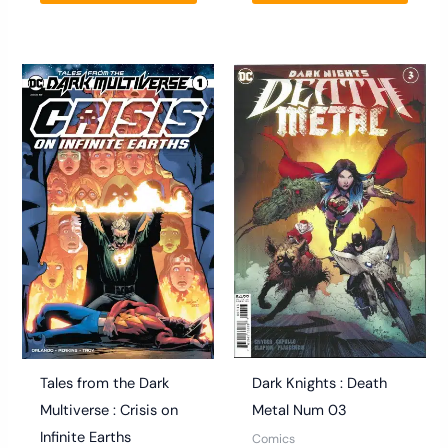
Plage
Ce
Ce
de
produit
produ
prix :
7.00€
a
a
à
plusieurs
12.50€
plusie
variations.
variat
Les
Les
options
optio
peuvent
peuve
être
être
choisies
chois
sur
sur
la
la
Dark Knights : Death
Tales from the Dark
page
page
Metal Num 03
Multiverse : Crisis on
du
du
Infinite Earths
Comics