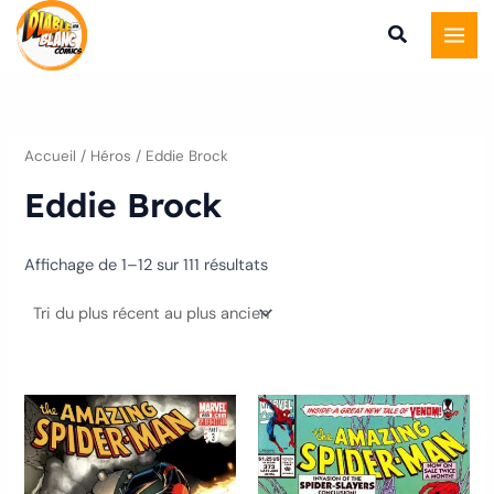
Trié
Aller
du
plus
au
récent
au
contenu
plus
ancien
Accueil
/ Héros / Eddie Brock
Eddie Brock
Affichage de 1–12 sur 111 résultats
Ce
Ce
produit
produ
a
a