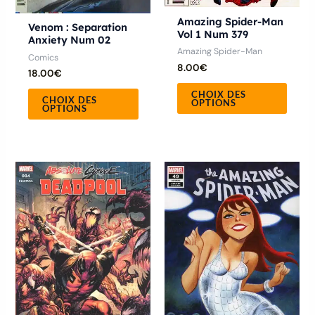
sur
sur
la
la
Amazing Spider-Man
Venom : Separation
Vol 1 Num 379
page
page
Anxiety Num 02
Amazing Spider-Man
Comics
du
du
8.00
€
18.00
€
produit
produ
CHOIX DES
CHOIX DES
OPTIONS
OPTIONS
Plage
Ce
de
produ
prix :
14.50€
a
à
16.50€
plusie
variat
Les
optio
peuve