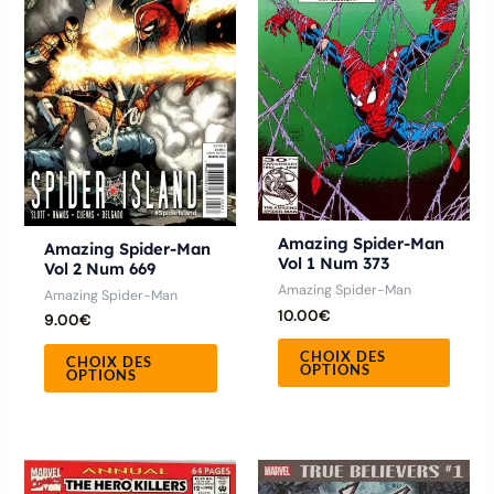
plusieurs
plusie
variations.
variat
Les
Les
options
optio
peuvent
peuve
être
être
choisies
chois
sur
sur
la
la
Amazing Spider-Man
Amazing Spider-Man
Vol 1 Num 373
Vol 2 Num 669
page
page
Amazing Spider-Man
Amazing Spider-Man
du
du
10.00
€
9.00
€
produit
produ
CHOIX DES
CHOIX DES
OPTIONS
OPTIONS
Ce