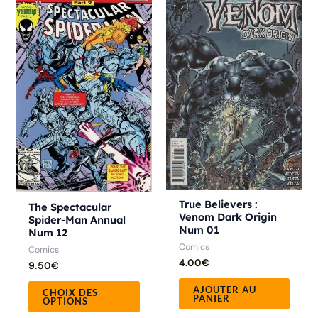
produit
a
plusieurs
variations.
Les
options
peuvent
être
choisies
sur
la
True Believers :
The Spectacular
page
Venom Dark Origin
Spider-Man Annual
Num 01
Num 12
du
Comics
Comics
produit
4.00
€
9.50
€
AJOUTER AU
CHOIX DES
PANIER
OPTIONS