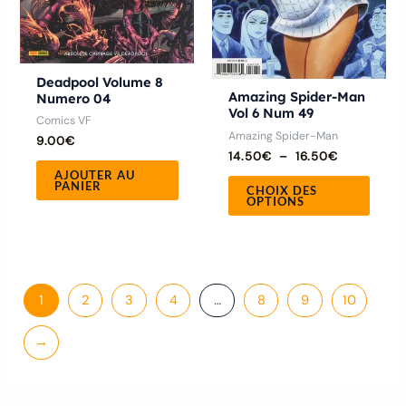
être
chois
sur
Deadpool Volume 8
la
Amazing Spider-Man
Numero 04
page
Vol 6 Num 49
Comics VF
du
Amazing Spider-Man
9.00
€
produ
14.50
€
–
16.50
€
AJOUTER AU
PANIER
CHOIX DES
OPTIONS
1
2
3
4
…
8
9
10
→