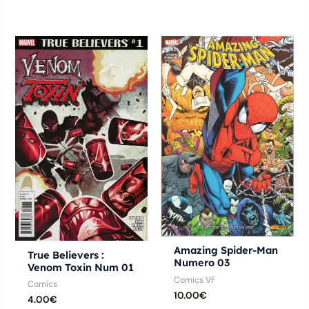
Amazing Spider-Man
True Believers :
Numero 03
Venom Toxin Num 01
Comics VF
Comics
10.00
€
4.00
€