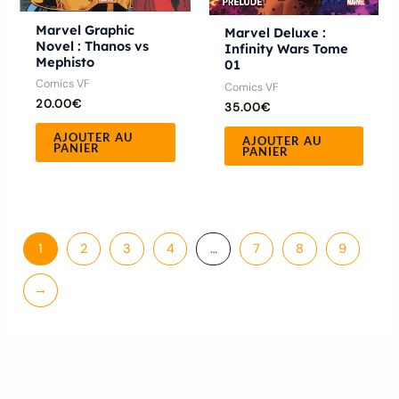
Marvel Graphic
Marvel Deluxe :
Novel : Thanos vs
Infinity Wars Tome
Mephisto
01
Comics VF
Comics VF
20.00
€
35.00
€
AJOUTER AU
AJOUTER AU
PANIER
PANIER
1
2
3
4
…
7
8
9
→