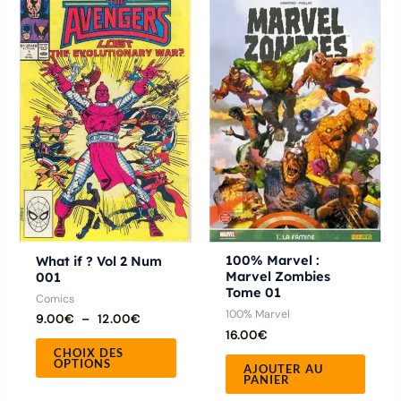
de
produit
prix :
9.00€
a
à
12.00€
plusieurs
variations.
Les
options
peuvent
être
choisies
sur
la
100% Marvel :
What if ? Vol 2 Num
Marvel Zombies
001
page
Tome 01
Comics
du
100% Marvel
9.00
€
–
12.00
€
produit
16.00
€
CHOIX DES
OPTIONS
AJOUTER AU
PANIER