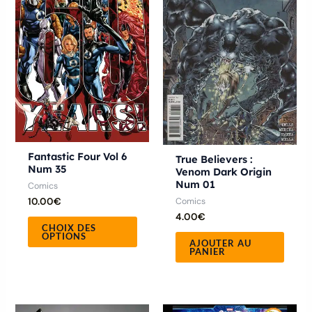
plusieurs
variations.
Les
options
peuvent
être
choisies
sur
la
Fantastic Four Vol 6
True Believers :
Num 35
page
Venom Dark Origin
Num 01
Comics
du
Comics
10.00
€
produit
4.00
€
CHOIX DES
OPTIONS
AJOUTER AU
PANIER