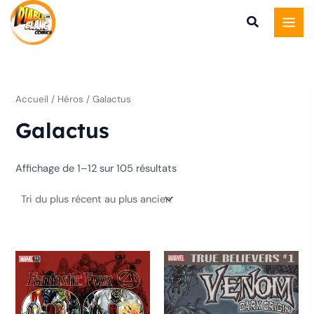
Trié
Aller
du
plus
au
récent
au
contenu
plus
ancien
Accueil
/ Héros / Galactus
Galactus
Affichage de 1–12 sur 105 résultats
Ce
produit
a