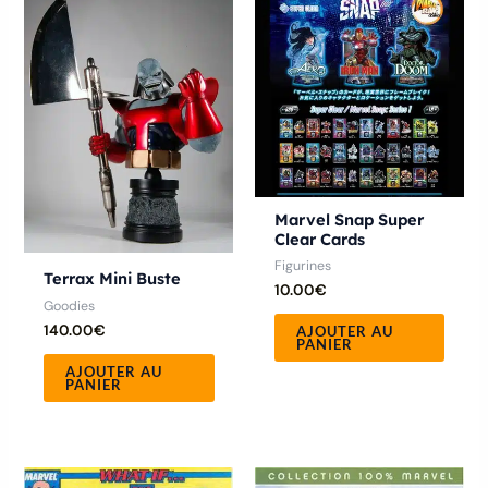
Marvel Snap Super
Clear Cards
Figurines
Terrax Mini Buste
10.00
€
Goodies
140.00
€
AJOUTER AU
PANIER
AJOUTER AU
PANIER
Plage
Ce