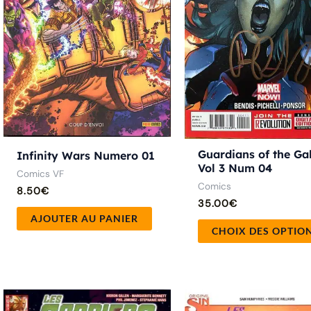
Guardians of the Ga
Infinity Wars Numero 01
Vol 3 Num 04
Comics VF
Comics
8.50
€
35.00
€
AJOUTER AU PANIER
CHOIX DES OPTIO
Le
Le
prix
prix