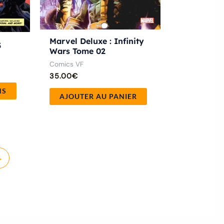
la
page
du
Marvel Deluxe : Infinity
5
Wars Tome 02
produit
Comics VF
35.00
€
NS
AJOUTER AU PANIER
→