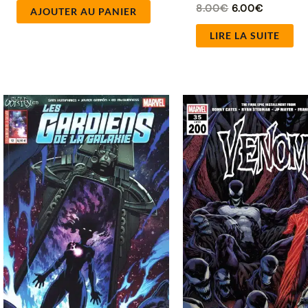
8.00
€
6.00
€
AJOUTER AU PANIER
LIRE LA SUITE
Pla
de
prix
12.
à
25