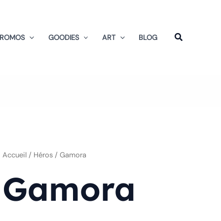
Trié
du
plus
récent
au
PROMOS
GOODIES
ART
BLOG
plus
ancien
Accueil
/ Héros / Gamora
Gamora