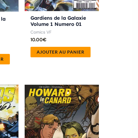
Gardiens de la Galaxie
 la
Volume 1 Numero 01
Comics VF
10.00
€
AJOUTER AU PANIER
ER
Ce
produit
a
plusieurs
variations.
Les