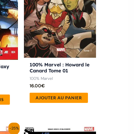
options
peuvent
être
choisies
sur
la
page
100% Marvel : Howard le
du
laxy
Canard Tome 01
produit
100% Marvel
16.00
€
AJOUTER AU PANIER
NS
-25%