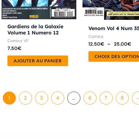
Gardiens de la Galaxie
Venom Vol 4 Num 3
Volume 1 Numero 12
Comics
Comics VF
12.50
€
–
25.00
€
7.50
€
CHOIX DES OPTIO
AJOUTER AU PANIER
1
2
3
4
…
6
7
8