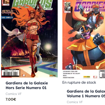
initial
actuel
était :
est :
8.00€.
6.00€.
En rupture de stock
Gardiens de la Galaxie
Hors Serie Numero 01
Gardiens de la Gala
Comics VF
Volume 1 Numero 0
7.00
€
Comics VF