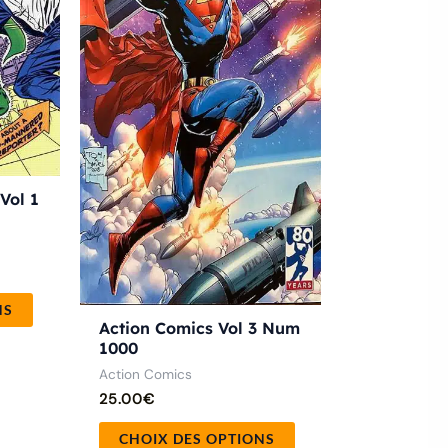
options
options
peuvent
peuvent
être
être
choisies
choisies
sur
sur
la
la
page
page
Vol 1
du
du
produit
produit
NS
Action Comics Vol 3 Num
1000
Action Comics
25.00
€
CHOIX DES OPTIONS