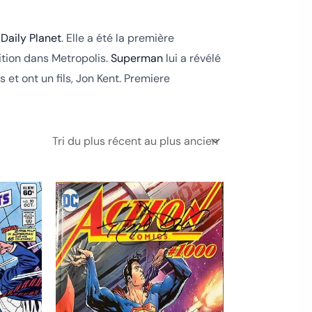
e
Daily Planet
. Elle a été la première
ition dans Metropolis.
Superman
lui a révélé
 et ont un fils, Jon Kent. Premiere
Ce
Ce
produit
produit
a
a
plusieurs
plusieurs
variations.
variations.
Les
Les