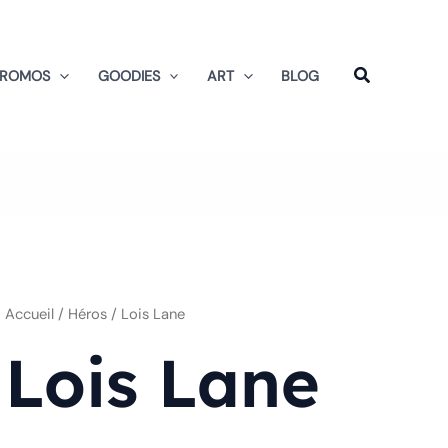
Trié
du
plus
récent
au
PROMOS
GOODIES
ART
BLOG
plus
ancien
Accueil
/ Héros / Lois Lane
Lois Lane