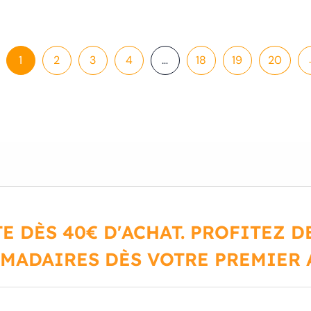
1
2
3
4
…
18
19
20
E DÈS 40€ D'ACHAT. PROFITEZ 
MADAIRES DÈS VOTRE PREMIER A