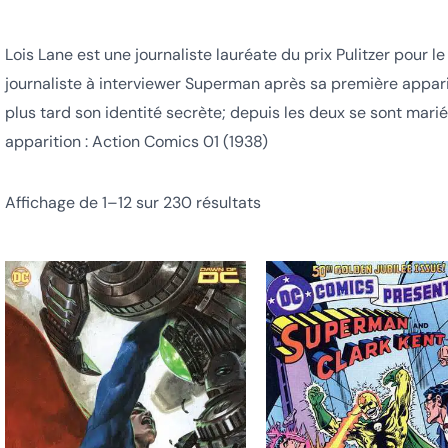
Lois Lane est une journaliste lauréate du prix Pulitzer pour l
journaliste à interviewer Superman après sa première appar
plus tard son identité secrète; depuis les deux se sont mariés
apparition : Action Comics 01 (1938)
Affichage de 1–12 sur 230 résultats
Ce
produit
a
plusieurs
variations.
Les