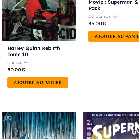
Movie : Superman &
Pack
DC Comics PoP
35.00
€
AJOUTER AU PANI
Harley Quinn Rebirth
Tome 10
Comics VF
30.00
€
AJOUTER AU PANIER
Plage
Ce
de
produit
prix :
9.00€
a
à