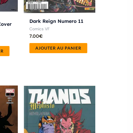
Dark Reign Numero 11
Cover
Comics VF
7.00
€
AJOUTER AU PANIER
ER
Ce
produit
a
plusieurs
variations.
Les