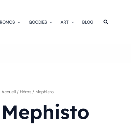
Trié
du
plus
récent
au
PROMOS
GOODIES
ART
BLOG
plus
ancien
Accueil
/ Héros / Mephisto
Mephisto