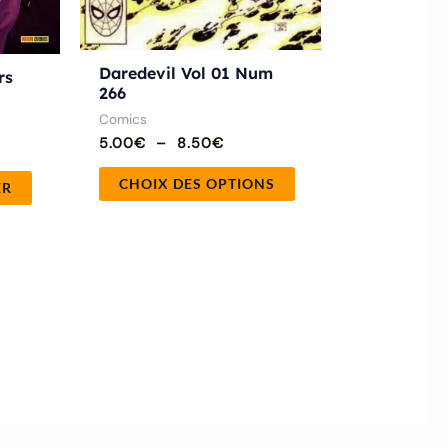
la
page
Daredevil Vol 01 Num
du
rs
266
produit
Comics
5.00
€
–
8.50
€
CHOIX DES OPTIONS
ER