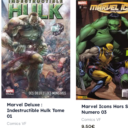
Marvel Deluxe :
Marvel Icons Hors S
Indestructible Hulk Tome
Numero 03
01
Comics VF
Comics VF
9.50
€