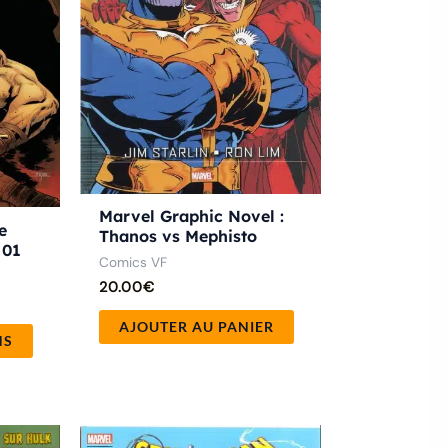
options
peuvent
être
choisies
sur
la
page
Marvel Graphic Novel :
e
du
Thanos vs Mephisto
 01
produit
Comics VF
20.00
€
AJOUTER AU PANIER
NS