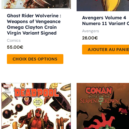
la
page
Ghost Rider Wolverine :
du
Avengers Volume 4
Weapons of Vengeance
Numero 11 Variant 
produit
Omega Clayton Crain
Avengers
Virgin Variant Signed
26.00
€
Comics
55.00
€
AJOUTER AU PANI
CHOIX DES OPTIONS