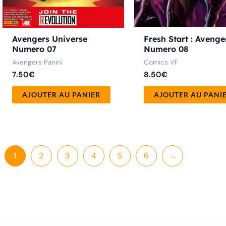
Fresh Start : Avenge
Avengers Universe
Numero 08
Numero 07
Comics VF
Avengers Panini
8.50
€
7.50
€
AJOUTER AU PANI
AJOUTER AU PANIER
1
2
3
4
5
6
→