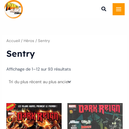
Trié
Aller
du
plus
au
récent
au
contenu
plus
ancien
Accueil
/ Héros / Sentry
Sentry
Affichage de 1–12 sur 93 résultats