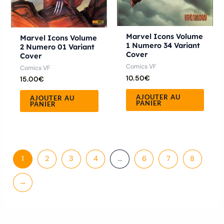
Marvel Icons Volume
Marvel Icons Volume
1 Numero 34 Variant
2 Numero 01 Variant
Cover
Cover
Comics VF
Comics VF
10.50
€
15.00
€
AJOUTER AU
AJOUTER AU
PANIER
PANIER
1
2
3
4
…
6
7
8
→