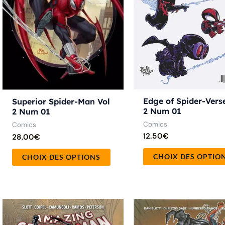
peuvent
être
choisies
sur
la
page
Edge of Spider-Vers
du
Superior Spider-Man Vol
2 Num 01
2 Num 01
produit
Comics
Comics
12.50
€
28.00
€
CHOIX DES OPTIO
CHOIX DES OPTIONS