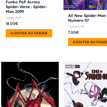
Funko PoP Across
Spider-Verse : Spider-
Man 2099
All New Spider-Man
Funko PoP
Numero 07
18.00
€
Comics VF
7.50
€
AJOUTER AU PANIER
AJOUTER AU PANI
Ce
produit
a
plusieurs
variations.
Les
options