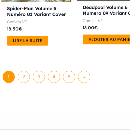
Deadpool Volume 6
Spider-Man Volume 5
Numero 09 Variant 
Numéro 01 Variant Cover
Comics VF
Comics VF
13.00
€
18.50
€
AJOUTER AU PANI
LIRE LA SUITE
1
2
3
4
5
→