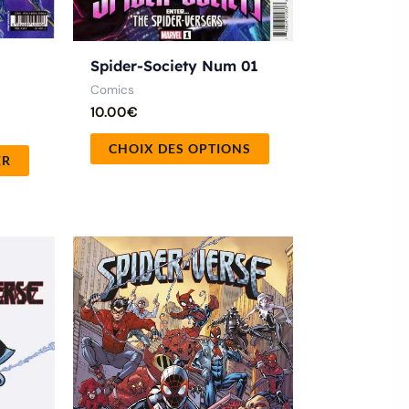
la
page
du
Spider-Society Num 01
produit
Comics
10.00
€
CHOIX DES OPTIONS
ER
Ce
produit
a
plusieurs
variations.
Les
options