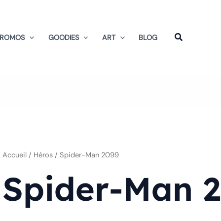
Trié
du
plus
récent
au
PROMOS
GOODIES
ART
BLOG
plus
ancien
Accueil
/ Héros / Spider-Man 2099
Spider-Man 