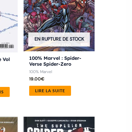
peuvent
être
choisies
sur
EN RUPTURE DE STOCK
la
page
100% Marvel : Spider-
e Vol
du
Verse Spider-Zero
produit
100% Marvel
19.00
€
LIRE LA SUITE
NS