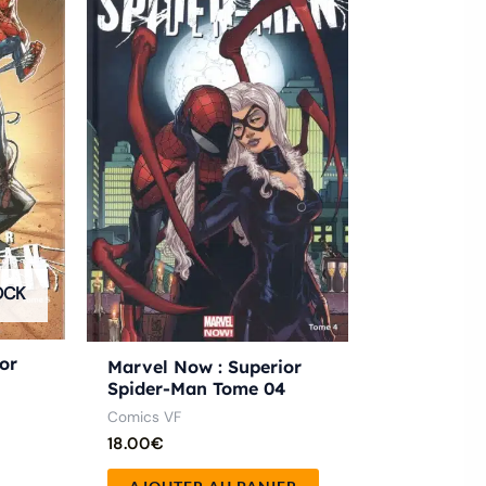
OCK
or
Marvel Now : Superior
5
Spider-Man Tome 04
Comics VF
18.00
€