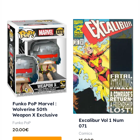
Ce
produ
a
plusie
variat
Les
optio
peuve
être
chois
Funko PoP Marvel :
sur
Wolverine 50th
Weapon X Exclusive
la
Excalibur Vol 1 Num
Funko PoP
page
071
20.00
€
du
Comics