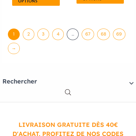
OPTIONS
1
2
3
4
…
67
68
69
→
Rechercher
LIVRAISON GRATUITE DÈS 40€
D'ACHAT. PROFITEZ DE NOS CODES