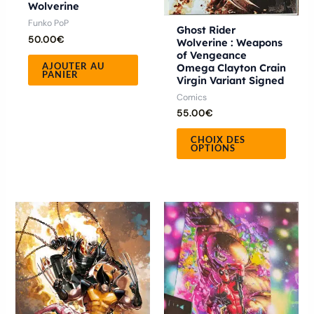
Wolverine
sur
Funko PoP
Ghost Rider
la
50.00
€
Wolverine : Weapons
page
of Vengeance
AJOUTER AU
Omega Clayton Crain
du
PANIER
Virgin Variant Signed
produ
Comics
55.00
€
CHOIX DES
OPTIONS
Ce
produ
a
plusie
variat
Les