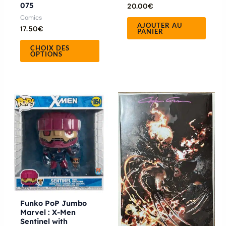
075
20.00
€
page
Comics
du
AJOUTER AU
17.50
€
PANIER
produit
CHOIX DES
OPTIONS
Ce
produ
a
plusie
variat
Les
optio
peuve
Funko PoP Jumbo
être
Marvel : X-Men
Sentinel with
chois