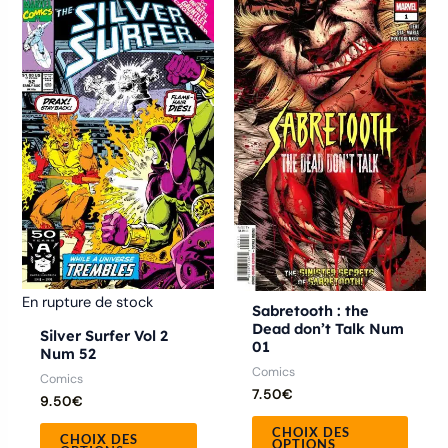
Ce
Ce
produit
produ
a
a
plusieurs
plusie
variations.
variat
Les
Les
options
optio
peuvent
peuve
être
être
choisies
chois
sur
sur
En rupture de stock
la
la
Sabretooth : the
Dead don’t Talk Num
page
page
Silver Surfer Vol 2
01
Num 52
du
du
Comics
Comics
produit
produ
7.50
€
9.50
€
CHOIX DES
CHOIX DES
OPTIONS