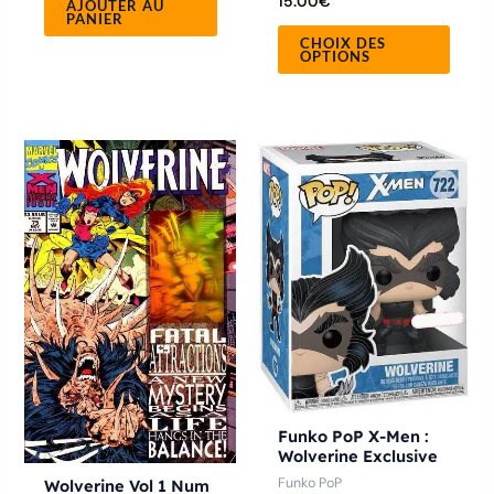
15.00
€
produ
AJOUTER AU
PANIER
CHOIX DES
OPTIONS
Ce
produit
a
plusieurs
variations.
Les
options
peuvent
être
choisies
Funko PoP X-Men :
sur
Wolverine Exclusive
la
Funko PoP
Wolverine Vol 1 Num