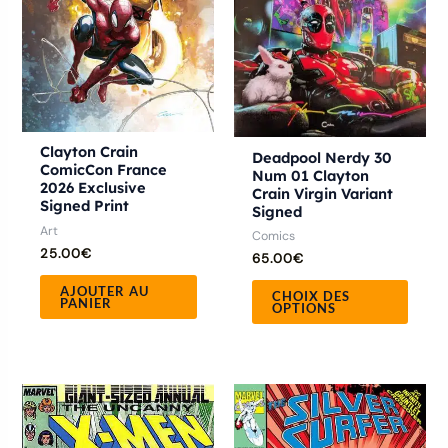
optio
peuve
être
chois
sur
la
Clayton Crain
Deadpool Nerdy 30
ComicCon France
Num 01 Clayton
page
2026 Exclusive
Crain Virgin Variant
du
Signed Print
Signed
produ
Art
Comics
25.00
€
65.00
€
AJOUTER AU
CHOIX DES
PANIER
OPTIONS
Ce
Ce
produit
produ