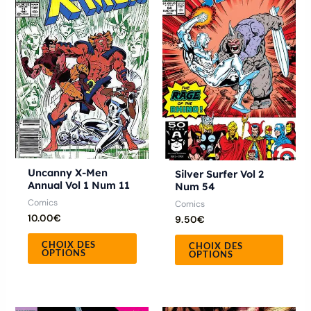
a
a
plusieurs
plusie
variations.
variat
Les
Les
options
optio
peuvent
peuve
être
être
choisies
chois
sur
sur
la
la
Uncanny X-Men
Silver Surfer Vol 2
Annual Vol 1 Num 11
Num 54
page
page
Comics
Comics
du
du
10.00
€
9.50
€
produit
produ
CHOIX DES
CHOIX DES
OPTIONS
OPTIONS