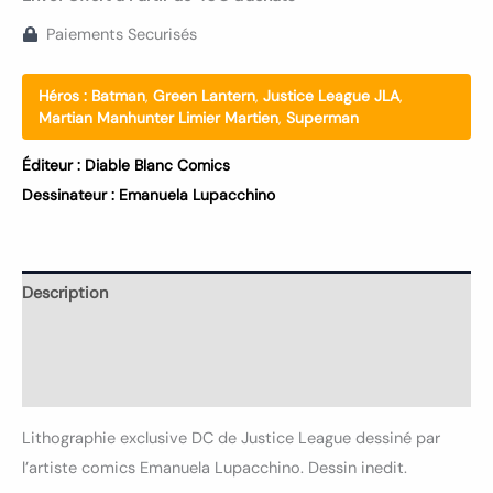
Paiements Securisés
Héros :
Batman
,
Green Lantern
,
Justice League JLA
,
Martian Manhunter Limier Martien
,
Superman
Éditeur :
Diable Blanc Comics
Dessinateur :
Emanuela Lupacchino
Description
Informations complémentaires
Avis (0)
Lithographie exclusive DC de Justice League dessiné par
l’artiste comics Emanuela Lupacchino. Dessin inedit.