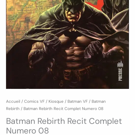
Accueil
/
Comics VF
/
Kiosque
/
Batman VF
/
Batman
Rebirth
/ Batman Rebirth Recit Complet Numero 08
Batman Rebirth Recit Complet
Numero 08