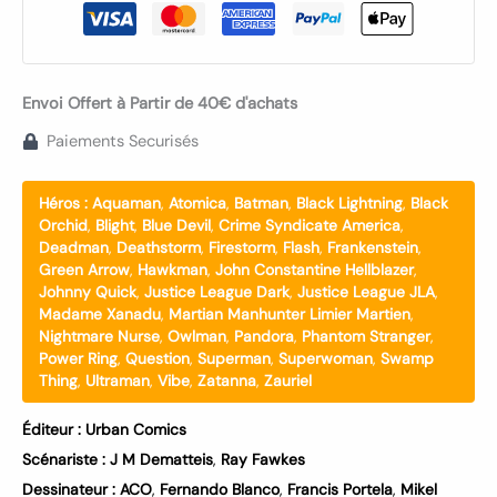
Envoi Offert à Partir de 40€ d'achats
Paiements Securisés
Héros :
Aquaman
,
Atomica
,
Batman
,
Black Lightning
,
Black
Orchid
,
Blight
,
Blue Devil
,
Crime Syndicate America
,
Deadman
,
Deathstorm
,
Firestorm
,
Flash
,
Frankenstein
,
Green Arrow
,
Hawkman
,
John Constantine Hellblazer
,
Johnny Quick
,
Justice League Dark
,
Justice League JLA
,
Madame Xanadu
,
Martian Manhunter Limier Martien
,
Nightmare Nurse
,
Owlman
,
Pandora
,
Phantom Stranger
,
Power Ring
,
Question
,
Superman
,
Superwoman
,
Swamp
Thing
,
Ultraman
,
Vibe
,
Zatanna
,
Zauriel
Éditeur :
Urban Comics
Scénariste :
J M Dematteis
,
Ray Fawkes
Dessinateur :
ACO
,
Fernando Blanco
,
Francis Portela
,
Mikel