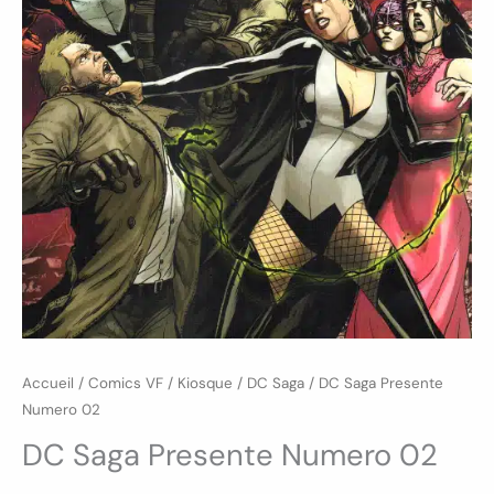
Accueil
/
Comics VF
/
Kiosque
/
DC Saga
/ DC Saga Presente
Numero 02
DC Saga Presente Numero 02