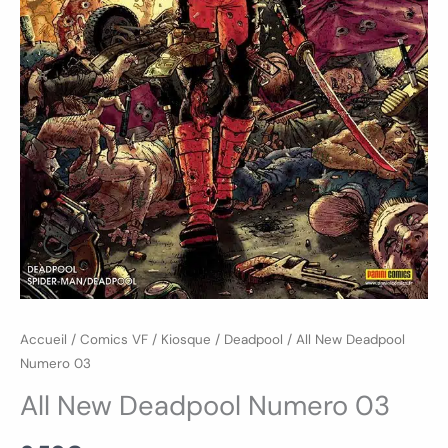
Accueil
/
Comics VF
/
Kiosque
/
Deadpool
/ All New Deadpool
Numero 03
All New Deadpool Numero 03