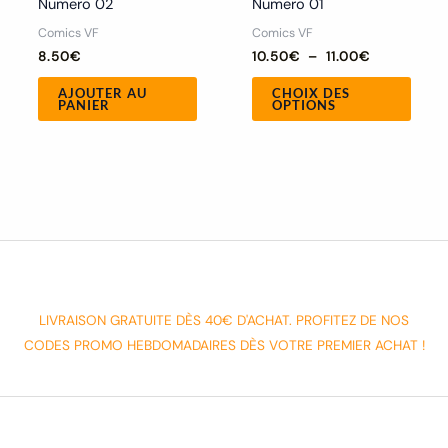
Numero 02
Numero 01
du
Comics VF
Comics VF
produ
8.50
€
10.50
€
–
11.00
€
AJOUTER AU
CHOIX DES
PANIER
OPTIONS
LIVRAISON GRATUITE DÈS 40€ D'ACHAT. PROFITEZ DE NOS
CODES PROMO HEBDOMADAIRES DÈS VOTRE PREMIER ACHAT !