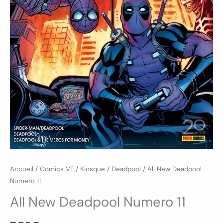
Accueil
/
Comics VF
/
Kiosque
/
Deadpool
/ All New Deadpool
Numero 11
All New Deadpool Numero 11