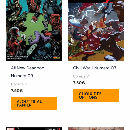
plusi
variat
Les
optio
peuv
être
chois
sur
la
All New Deadpool
Civil War II Numero 03
page
Numero 09
Comics VF
du
7.50
€
Comics VF
produ
7.50
€
CHOIX DES
OPTIONS
AJOUTER AU
PANIER