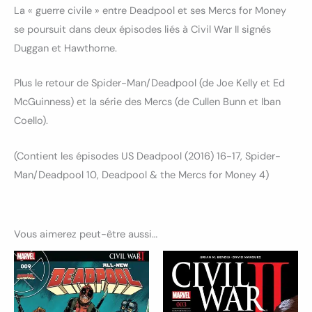
La « guerre civile » entre Deadpool et ses Mercs for Money
se poursuit dans deux épisodes liés à Civil War II signés
Duggan et Hawthorne.
Plus le retour de Spider-Man/Deadpool (de Joe Kelly et Ed
McGuinness) et la série des Mercs (de Cullen Bunn et Iban
Coello).
(Contient les épisodes US Deadpool (2016) 16-17, Spider-
Man/Deadpool 10, Deadpool & the Mercs for Money 4)
Vous aimerez peut-être aussi…
Ce
produ
a