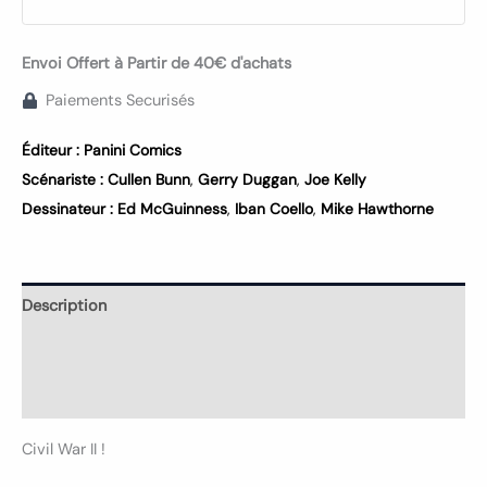
Envoi Offert à Partir de 40€ d'achats
Paiements Securisés
Éditeur :
Panini Comics
Scénariste :
Cullen Bunn
,
Gerry Duggan
,
Joe Kelly
Dessinateur :
Ed McGuinness
,
Iban Coello
,
Mike Hawthorne
Description
Informations complémentaires
Avis (0)
Civil War II !