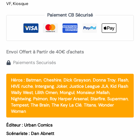
VF
,
Kiosque
Paiement CB Sécurisé
Envoi Offert à Partir de 40€ d'achats
Paiements Securisés
Héros :
Batman
,
Cheshire
,
Dick Grayson
,
Donna Troy
,
Flash
,
HIVE ruche
,
Intergang
,
Joker
,
Justice League JLA
,
Kid Flash
Wally West
,
Lilith Omen
,
Mongul
,
Monsieur Mallah
,
Nightwing
,
Psimon
,
Roy Harper Arsenal
,
Starfire
,
Superman
,
Tempest
,
The Brain
,
The Key La Clé
,
Titans
,
Wonder
Woman
Éditeur :
Urban Comics
Scénariste :
Dan Abnett