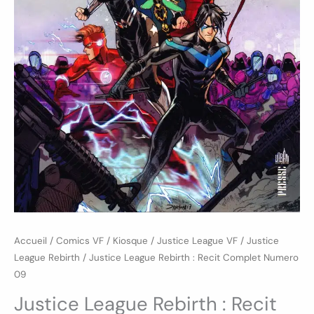
Accueil
/
Comics VF
/
Kiosque
/
Justice League VF
/
Justice
League Rebirth
/ Justice League Rebirth : Recit Complet Numero
09
Justice League Rebirth : Recit