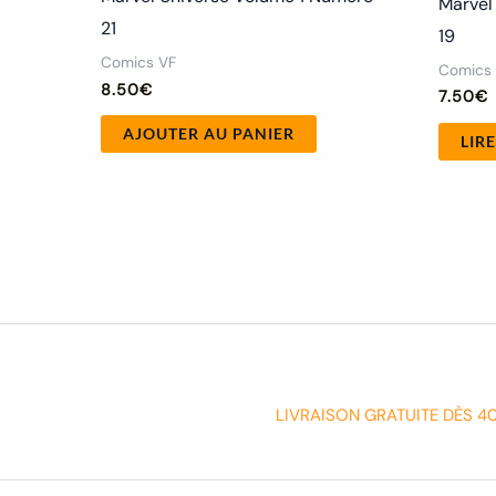
Marvel
21
19
Comics VF
Comics
8.50
€
7.50
€
AJOUTER AU PANIER
LIRE
LIVRAISON GRATUITE DÈS 4