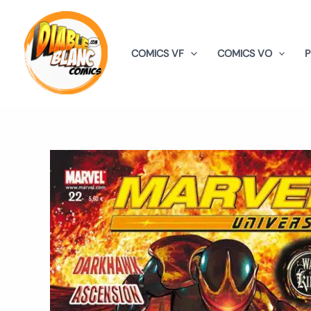
Aller
au
contenu
COMICS VF
COMICS VO