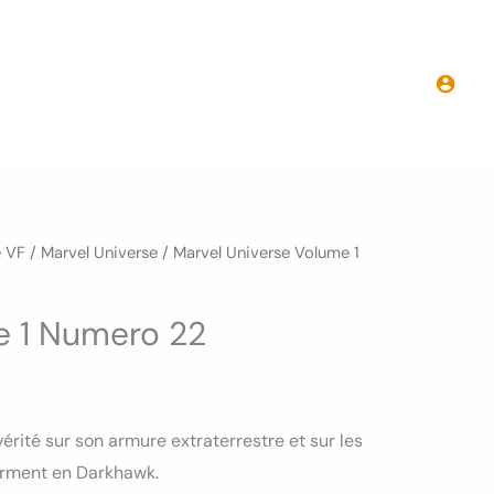
Marvel
Universe
Volume
1
Numero
22
e VF
/
Marvel Universe
/ Marvel Universe Volume 1
e 1 Numero 22
vérité sur son armure extraterrestre et sur les
forment en Darkhawk.