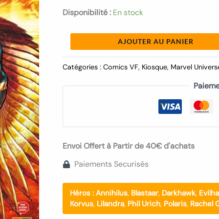
Disponibilité :
En stock
AJOUTER AU PANIER
Catégories :
Comics VF
,
Kiosque
,
Marvel Univers
Paieme
Envoi Offert à Partir de 40€ d'achats
Paiements Securisés
Héros :
Annihilus
,
Blastaar
,
Darkhawk
,
Evilh
Korvus
,
Lilandra
,
Phil Urich
,
Polaris
,
Rachel 