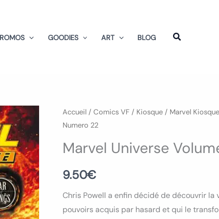
PROMOS
GOODIES
ART
BLOG
quantité
Accueil
/
Comics VF
/
Kiosque
/
Marvel Kiosqu
Numero 22
de
Marvel
Marvel Universe Volum
Universe
Volume
9.50
€
1
Chris Powell a enfin décidé de découvrir la 
Numero
pouvoirs acquis par hasard et qui le trans
22