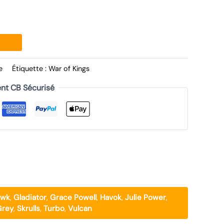
e
Étiquette :
War of Kings
nt CB Sécurisé
awk
,
Gladiator
,
Grace Powell
,
Havok
,
Julie Power
,
Grey
,
Skrulls
,
Turbo
,
Vulcan