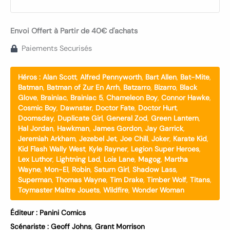
Envoi Offert à Partir de 40€ d'achats
Paiements Securisés
Héros :
Alan Scott
,
Alfred Pennyworth
,
Bart Allen
,
Bat-Mite
,
Batman
,
Batman of Zur En Arrh
,
Batzarro
,
Bizarro
,
Black
Glove
,
Brainiac
,
Brainiac 5
,
Chameleon Boy
,
Connor Hawke
,
Cosmic Boy
,
Dawnstar
,
Doctor Fate
,
Doctor Hurt
,
Doomsday
,
Duplicate Girl
,
General Zod
,
Green Lantern
,
Hal Jordan
,
Hawkman
,
James Gordon
,
Jay Garrick
,
Jeremiah Arkham
,
Jezebel Jet
,
Joe Chill
,
Joker
,
Karate Kid
,
Kid Flash Wally West
,
Kyle Rayner
,
Legion Super Heroes
,
Lex Luthor
,
Lightning Lad
,
Lois Lane
,
Magog
,
Martha
Wayne
,
Mon-El
,
Robin
,
Saturn Girl
,
Shadow Lass
,
Superman
,
Thomas Wayne
,
Tim Drake
,
Timber Wolf
,
Titans
,
Toymaster Maitre Jouets
,
Wildfire
,
Wonder Woman
Éditeur :
Panini Comics
Scénariste :
Geoff Johns
,
Grant Morrison