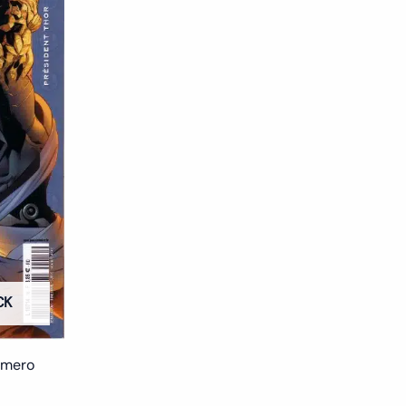
CK
umero