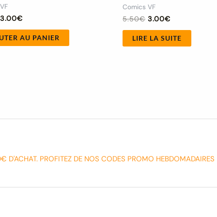
 VF
Comics VF
3.00
€
5.50
€
3.00
€
UTER AU PANIER
LIRE LA SUITE
0€ D'ACHAT. PROFITEZ DE NOS CODES PROMO HEBDOMADAIRES 