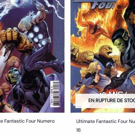
5.50€.
3.00€.
5.50€.
3.00€.
EN RUPTURE DE STO
te Fantastic Four Numero
Ultimate Fantastic Four N
16