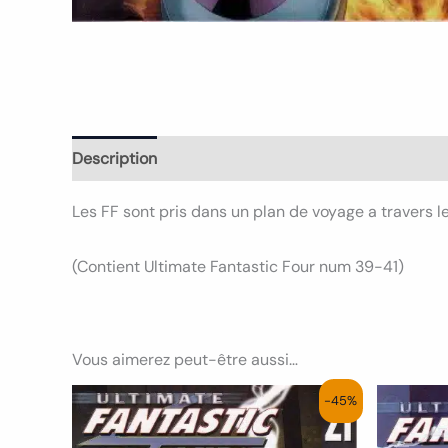
Description
Informations complémentaires
Avi
Les FF sont pris dans un plan de voyage a travers l
(Contient Ultimate Fantastic Four num 39-41)
Vous aimerez peut-être aussi…
Le
Le
-45%
prix
prix
initial
actuel
était :
est :