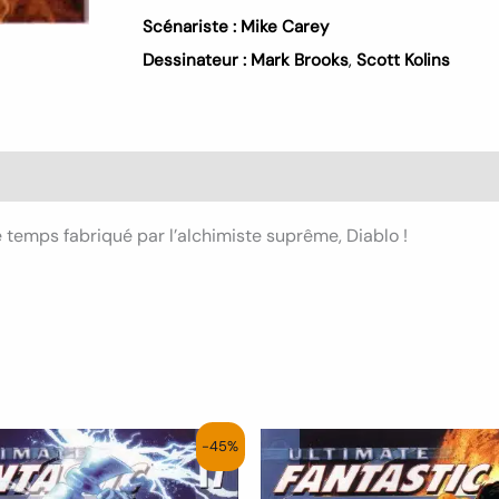
Scénariste :
Mike Carey
Dessinateur :
Mark Brooks
,
Scott Kolins
s (0)
e temps fabriqué par l’alchimiste suprême, Diablo !
Le
Le
Le
Le
-45%
prix
prix
prix
prix
initial
actuel
initial
actuel
était :
est :
était :
est :