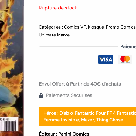
Rupture de stock
Catégories :
Comics VF
,
Kiosque
,
Promo Comics
Ultimate Marvel
Paieme
Envoi Offert à Partir de 40€ d'achats
Paiements Securisés
Héros :
Diablo
,
Fantastic Four FF 4 Fantast
Femme Invisible
,
Maker
,
Thing Chose
Éditeur :
Panini Comics