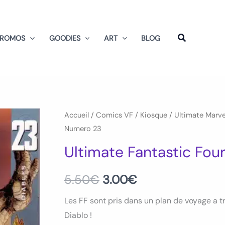
PROMOS
GOODIES
ART
BLOG
Accueil
/
Comics VF
/
Kiosque
/
Ultimate Marve
Le
Le
Numero 23
prix
prix
Ultimate Fantastic Fo
initial
actuel
5.50
€
3.00
€
était :
est :
Les FF sont pris dans un plan de voyage a t
5.50€.
3.00€.
Diablo !