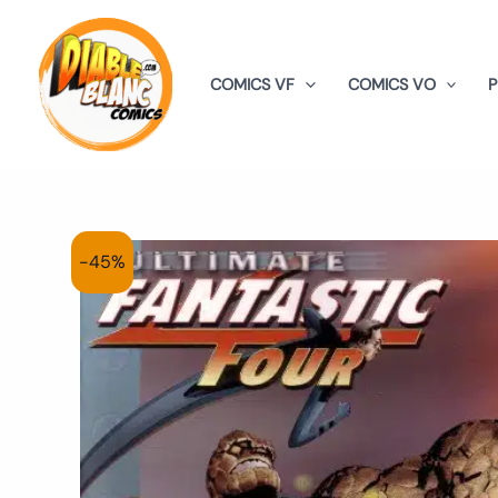
Aller
au
contenu
COMICS VF
COMICS VO
-45%