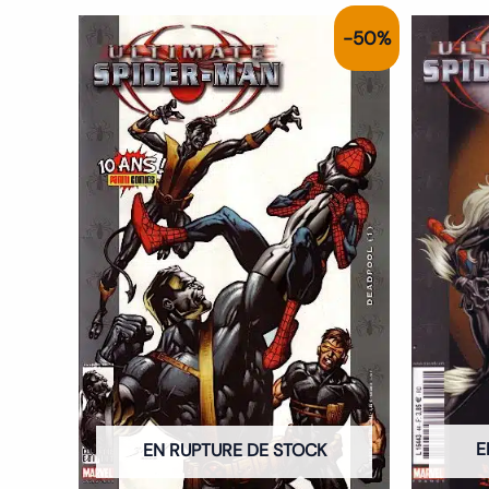
Le
Le
-50%
prix
prix
initial
actuel
était :
est :
6.00€.
3.00€.
E
EN RUPTURE DE STOCK