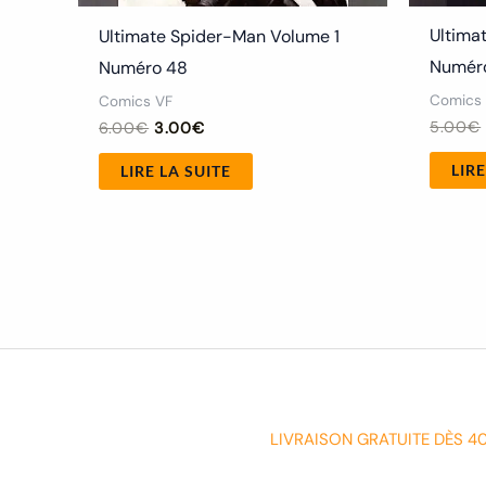
Ultima
Ultimate Spider-Man Volume 1
Numér
Numéro 48
Comics
Comics VF
5.00
€
6.00
€
3.00
€
LIRE
LIRE LA SUITE
LIVRAISON GRATUITE DÈS 4