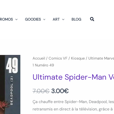
PROMOS
GOODIES
ART
BLOG
Accueil
/
Comics VF
/
Kiosque
/
Ultimate Marve
Le
Le
1 Numéro 49
prix
prix
Ultimate Spider-Man 
initial
actuel
7.00
€
3.00
€
était :
est :
Ça chauffe entre Spider-Man, Deadpool, les 
7.00€.
3.00€.
retransmis en direct à la télévision, grâce à