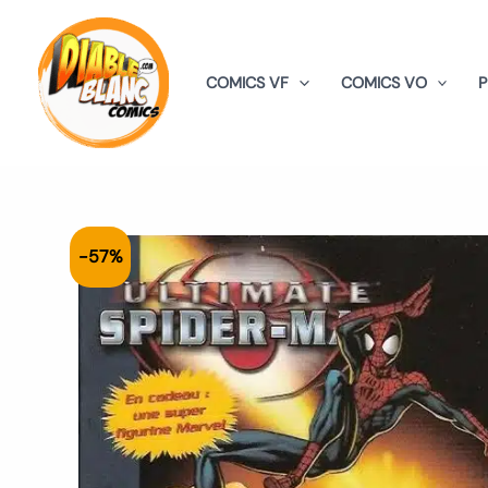
Aller
au
contenu
COMICS VF
COMICS VO
-57%