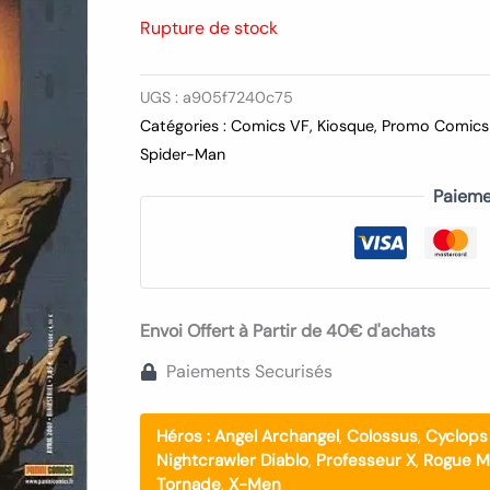
Rupture de stock
UGS :
a905f7240c75
Catégories :
Comics VF
,
Kiosque
,
Promo Comics
Spider-Man
Paieme
Envoi Offert à Partir de 40€ d'achats
Paiements Securisés
Héros :
Angel Archangel
,
Colossus
,
Cyclops
Nightcrawler Diablo
,
Professeur X
,
Rogue Ma
Tornade
,
X-Men