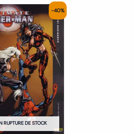
Le
Le
-40%
prix
prix
initial
actuel
était :
est :
5.00€.
3.00€.
N RUPTURE DE STOCK