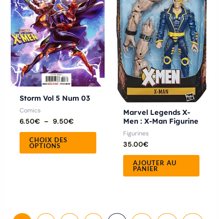
Les
options
peuvent
être
choisies
sur
la
Storm Vol 5 Num 03
page
Comics
Marvel Legends X-
du
Men : X-Man Figurine
6.50
€
–
9.50
€
produit
Figurines
CHOIX DES
35.00
€
OPTIONS
AJOUTER AU
PANIER