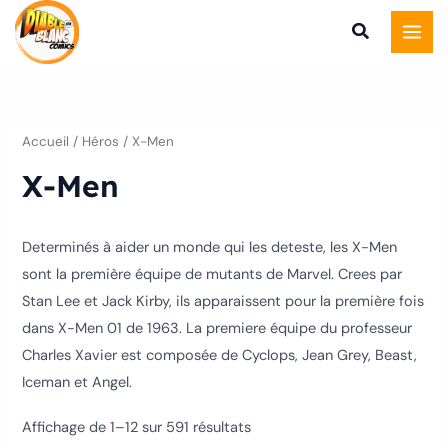
Trié
Aller
du
plus
au
récent
au
contenu
plus
ancien
Accueil
/ Héros / X-Men
X-Men
Determinés à aider un monde qui les deteste, les X-Men
sont la première équipe de mutants de Marvel. Crees par
Stan Lee et Jack Kirby, ils apparaissent pour la première fois
dans X-Men 01 de 1963. La premiere équipe du professeur
Charles Xavier est composée de Cyclops, Jean Grey, Beast,
Iceman et Angel.
Affichage de 1–12 sur 591 résultats