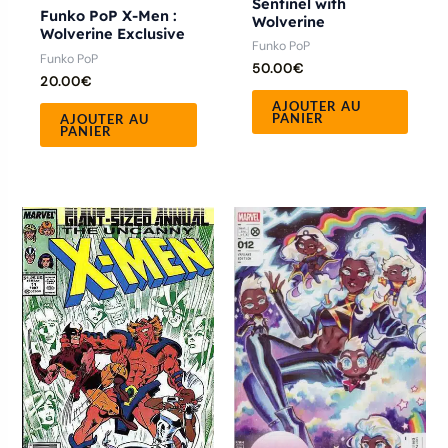
Sentinel with
Funko PoP X-Men :
Wolverine
Wolverine Exclusive
Funko PoP
Funko PoP
50.00
€
20.00
€
AJOUTER AU
PANIER
AJOUTER AU
PANIER
Ce
Ce
produit
produ
a
a
plusieurs
plusie
variations.
variat
Les
Les
options
optio
peuvent
peuve
être
être