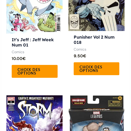
peuvent
peuve
être
être
choisies
chois
sur
sur
Punisher Vol 2 Num
la
la
It’s Jeff : Jeff Week
018
Num 01
page
page
Comics
Comics
du
du
9.50
€
10.00
€
produit
produ
CHOIX DES
CHOIX DES
OPTIONS
OPTIONS
Plage
Ce
de
produit
prix :
6.50€
a
à
9.50€
plusieurs
variations.