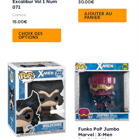
Excalibur Vol 1 Num
30.00
€
page
071
du
AJOUTER AU
Comics
PANIER
15.00
€
produit
CHOIX DES
OPTIONS
Funko PoP Jumbo
Marvel : X-Men