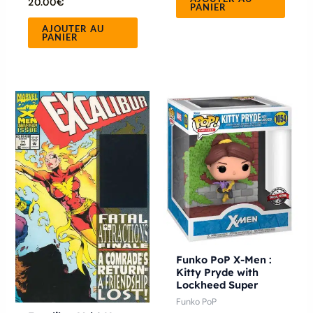
20.00
€
PANIER
AJOUTER AU
PANIER
Ce
produit
a
plusieurs
variations.
Les
options
peuvent
être
Funko PoP X-Men :
choisies
Kitty Pryde with
Lockheed Super
sur
Funko PoP
la