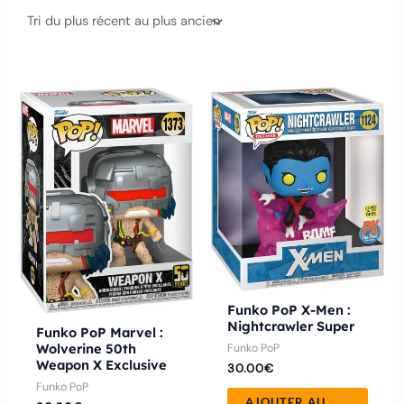
Funko PoP X-Men :
Nightcrawler Super
Funko PoP Marvel :
Wolverine 50th
Funko PoP
Weapon X Exclusive
30.00
€
Funko PoP
AJOUTER AU