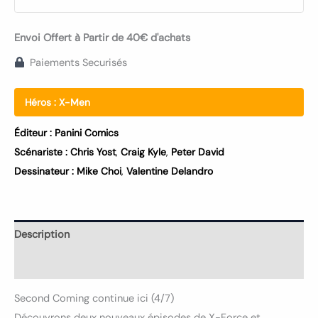
Envoi Offert à Partir de 40€ d'achats
Paiements Securisés
Héros :
X-Men
Éditeur :
Panini Comics
Scénariste :
Chris Yost
,
Craig Kyle
,
Peter David
Dessinateur :
Mike Choi
,
Valentine Delandro
Description
Informations complémentaires
Second Coming continue ici (4/7)
Découvrons deux nouveaux épisodes de X-Force et