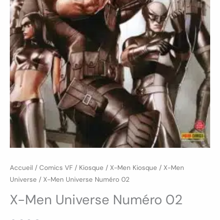
Accueil
/
Comics VF
/
Kiosque
/
X-Men Kiosque
/
X-Men
Universe
/ X-Men Universe Numéro 02
X-Men Universe Numéro 02