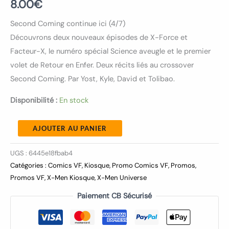
8.00
€
Second Coming continue ici (4/7)
Découvrons deux nouveaux épisodes de X-Force et
Facteur-X, le numéro spécial Science aveugle et le premier
volet de Retour en Enfer. Deux récits liés au crossover
Second Coming. Par Yost, Kyle, David et Tolibao.
Disponibilité :
En stock
AJOUTER AU PANIER
UGS :
6445e18fbab4
Catégories :
Comics VF
,
Kiosque
,
Promo Comics VF
,
Promos
,
Promos VF
,
X-Men Kiosque
,
X-Men Universe
Paiement CB Sécurisé