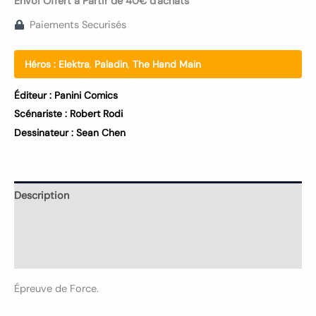
Envoi Offert à Partir de 40€ d'achats
Paiements Securisés
Héros :
Elektra
,
Paladin
,
The Hand Main
Éditeur :
Panini Comics
Scénariste :
Robert Rodi
Dessinateur :
Sean Chen
Description
Informations complémentaires
Avis (0)
Épreuve de Force.