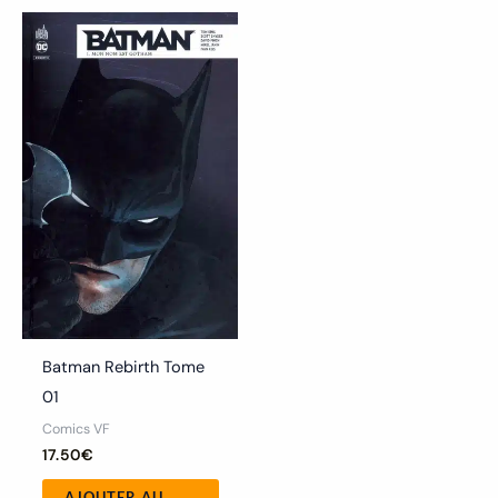
Batman Rebirth Tome
01
Comics VF
17.50
€
AJOUTER AU