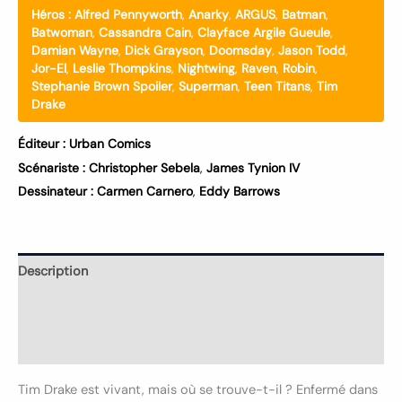
Héros :
Alfred Pennyworth
,
Anarky
,
ARGUS
,
Batman
,
Batwoman
,
Cassandra Cain
,
Clayface Argile Gueule
,
Damian Wayne
,
Dick Grayson
,
Doomsday
,
Jason Todd
,
Jor-El
,
Leslie Thompkins
,
Nightwing
,
Raven
,
Robin
,
Stephanie Brown Spoiler
,
Superman
,
Teen Titans
,
Tim
Drake
Éditeur :
Urban Comics
Scénariste :
Christopher Sebela
,
James Tynion IV
Dessinateur :
Carmen Carnero
,
Eddy Barrows
Description
Informations complémentaires
Avis (0)
Tim Drake est vivant, mais où se trouve-t-il ? Enfermé dans