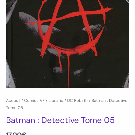
Accueil
/
Comics VF
/
Librairie
/
DC Rebirth
/ Batman : Detective
Tome 05
Batman : Detective Tome 05