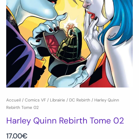
Accueil
/
Comics VF
/
Librairie
/
DC Rebirth
/ Harley Quinn
Rebirth Tome 02
Harley Quinn Rebirth Tome 02
17.00
€