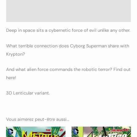
Informations complémentaires
Avis (0)
Deep in space sits a cybernetic force of evil unlike any other.
What terrible connection does Cyborg Superman share with
Krypton?
And what alien force commands the robotic terror? Find out
here!
3D Lenticular variant.
Vous aimerez peut-être aussi…
Ce
Ce