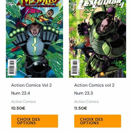
produit
produ
a
a
plusieurs
plusi
variations.
variat
Les
Les
options
optio
peuvent
peuv
être
être
choisies
chois
sur
sur
la
la
Action Comics Vol 2
Action Comics vol 2
page
page
Num 23.4
Num 23.3
du
du
Action Comics
Action Comics
produit
produ
10.50
€
11.50
€
CHOIX DES
CHOIX DES
OPTIONS
OPTIONS