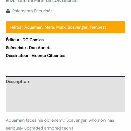
Envoi Offert à Partir de 40€ d'achats
Paiements Securisés
Héros :
Aquaman
,
Mera
,
Murk
,
Scavenger
,
Tempest
Éditeur :
DC Comics
Scénariste :
Dan Abnett
Dessinateur :
Vicente Cifuentes
Description
Informations complémentaires
Avis (0)
Aquaman faces his old enemy, Scavenger, who now has
seriously upgraded armored tech !