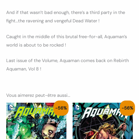
And if that wasn’t bad enough, there’s a third party in the
fight…the ravening and vengeful Dead Water !
Caught in the middle of this brutal free-for-all, Aquaman’s
world is about to be rocked !
Last issue of the Volume, Aquaman comes back on Rebirth
Aquaman, Vol 8 !
Vous aimerez peut-être aussi…
Le
Le
Le
Le
-56%
-56%
prix
prix
prix
prix
initial
actuel
initial
actuel
était :
est :
était :
est :
4.50€.
2.00€.
4.50€.
2.00€.