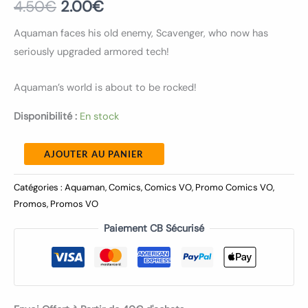
4.50
€
2.00
€
Aquaman faces his old enemy, Scavenger, who now has
seriously upgraded armored tech!
Aquaman’s world is about to be rocked!
Disponibilité :
En stock
AJOUTER AU PANIER
Catégories :
Aquaman
,
Comics
,
Comics VO
,
Promo Comics VO
,
Promos
,
Promos VO
Paiement CB Sécurisé