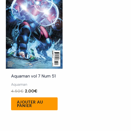
4.50€.
2.00€.
Aquaman vol 7 Num 51
Aquaman
4.50
€
2.00
€
AJOUTER AU
PANIER