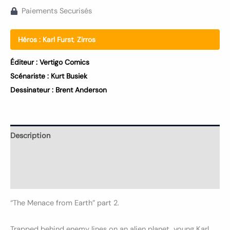
Paiements Securisés
Héros :
Karl Furst
,
Zirros
Éditeur :
Vertigo Comics
Scénariste :
Kurt Busiek
Dessinateur :
Brent Anderson
Description
Informations complémentaires
Avis (0)
“The Menace from Earth” part 2.
Trapped behind enemy lines on an alien planet, young Karl