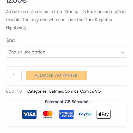
12.00
€
A distress call comes in from Siberia. It’s Batman…and he’s in
trouble. The only one who can save the Dark Knight is
Nightwing.
État
AJOUTER AU PANIER
UGS :
ND
Catégories :
Batman
,
Comics
,
Comics VO
Paiement CB Sécurisé