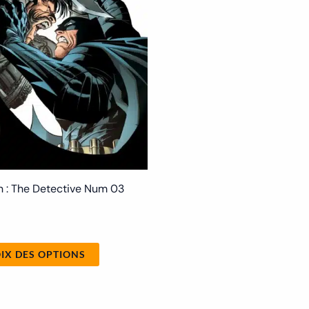
peuvent
être
choisies
sur
la
page
du
produit
 : The Detective Num 03
IX DES OPTIONS