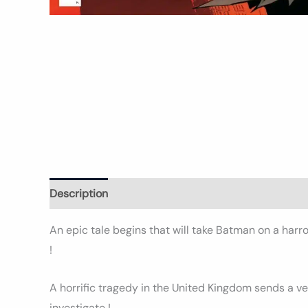
Description
Informations complémentaires
Avi
An epic tale begins that will take Batman on a ha
!
A horrific tragedy in the United Kingdom sends a 
investigate !