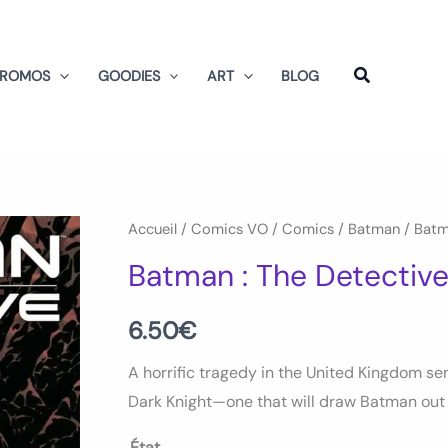
PROMOS
GOODIES
ART
BLOG
quantité
Accueil
/
Comics VO
/
Comics
/
Batman
/ Batm
de
Batman : The Detectiv
Batman
:
6.50
€
The
A horrific tragedy in the United Kingdom s
Detective
Dark Knight—one that will draw Batman out 
Num
01
État