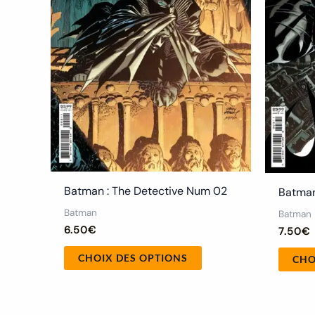
peuvent
être
choisies
sur
la
page
du
produit
Batman : The Detective Num 02
Batman
Batman
Batman
6.50
€
7.50
€
CHOIX DES OPTIONS
CHO