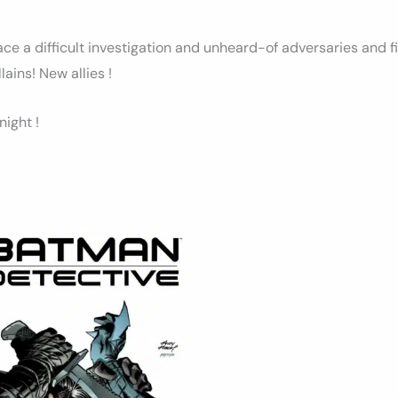
ce a difficult investigation and unheard-of adversaries and f
lains! New allies !
night !
Ce
produit
a
plusieurs
variations.
Les
options