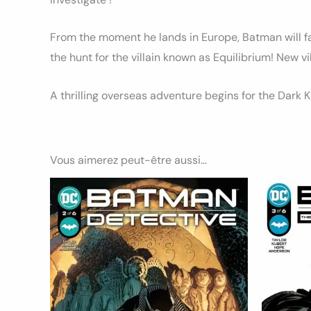
From the moment he lands in Europe, Batman will fa
the hunt for the villain known as Equilibrium! New vil
A thrilling overseas adventure begins for the Dark K
Vous aimerez peut-être aussi…
Ce
produit
a
plusieurs
variations.
Les
options