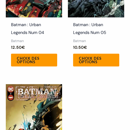
choisies
chois
sur
sur
la
la
Batman : Urban
Batman : Urban
page
page
Legends Num 04
Legends Num 05
du
du
Batman
Batman
produit
produ
12.50
€
10.50
€
CHOIX DES
CHOIX DES
OPTIONS
OPTIONS
Ce
produit
a
plusieurs
variations.
Les