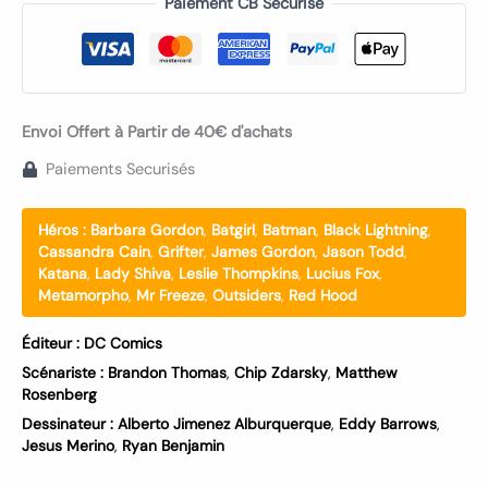
Paiement CB Sécurisé
Envoi Offert à Partir de 40€ d'achats
Paiements Securisés
Héros :
Barbara Gordon
,
Batgirl
,
Batman
,
Black Lightning
,
Cassandra Cain
,
Grifter
,
James Gordon
,
Jason Todd
,
Katana
,
Lady Shiva
,
Leslie Thompkins
,
Lucius Fox
,
Metamorpho
,
Mr Freeze
,
Outsiders
,
Red Hood
Éditeur :
DC Comics
Scénariste :
Brandon Thomas
,
Chip Zdarsky
,
Matthew
Rosenberg
Dessinateur :
Alberto Jimenez Alburquerque
,
Eddy Barrows
,
Jesus Merino
,
Ryan Benjamin