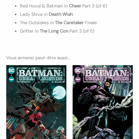
Red Hood & Batman in
Cheer
Part 3 (of 6)
Lady Shiva in
Death Wish
The Outsiders in
The Caretaker
Finale
Grifter in
The Long Con
Part 3 (of 5)
Vous aimerez peut-être aussi…
Ce
Ce
produit
produ
a
a
plusieurs
plusi
variations.
variat
Les
Les
options
optio
peuvent
peuv
être
être