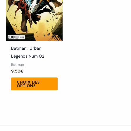
options
peuvent
être
choisies
sur
la
Batman : Urban
page
Legends Num 02
du
Batman
produit
9.50
€
CHOIX DES
OPTIONS