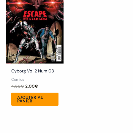
Cyborg Vol 2 Num 08
Comics
4.50
€
2.00
€
AJOUTER AU
PANIER