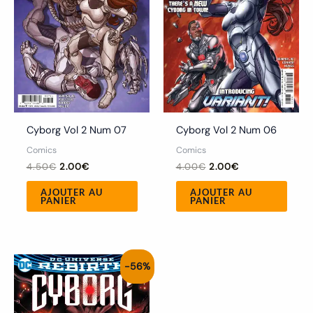
Cyborg Vol 2 Num 07
Cyborg Vol 2 Num 06
Comics
Comics
4.50
€
2.00
€
4.00
€
2.00
€
AJOUTER AU
AJOUTER AU
PANIER
PANIER
Le
Le
-56%
prix
prix
initial
actuel
était :
est :
4.50€.
2.00€.