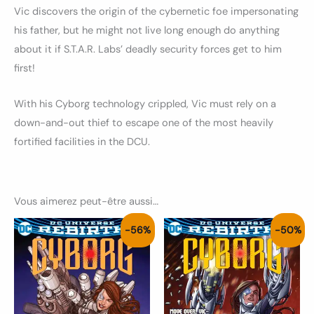
Vic discovers the origin of the cybernetic foe impersonating
his father, but he might not live long enough do anything
about it if S.T.A.R. Labs’ deadly security forces get to him
first!
With his Cyborg technology crippled, Vic must rely on a
down-and-out thief to escape one of the most heavily
fortified facilities in the DCU.
Vous aimerez peut-être aussi…
Le
Le
Le
Le
-56%
-50%
prix
prix
prix
prix
initial
actuel
initial
actuel
était :
est :
était :
est :
4.50€.
2.00€.
4.00€.
2.00€.