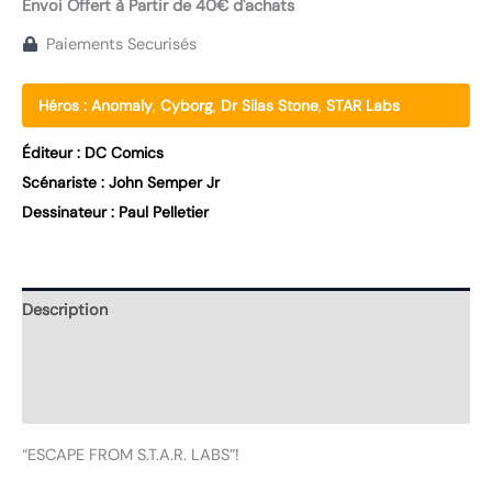
Envoi Offert à Partir de 40€ d'achats
Paiements Securisés
Héros :
Anomaly
,
Cyborg
,
Dr Silas Stone
,
STAR Labs
Éditeur :
DC Comics
Scénariste :
John Semper Jr
Dessinateur :
Paul Pelletier
Description
Informations complémentaires
Avis (0)
“ESCAPE FROM S.T.A.R. LABS”!