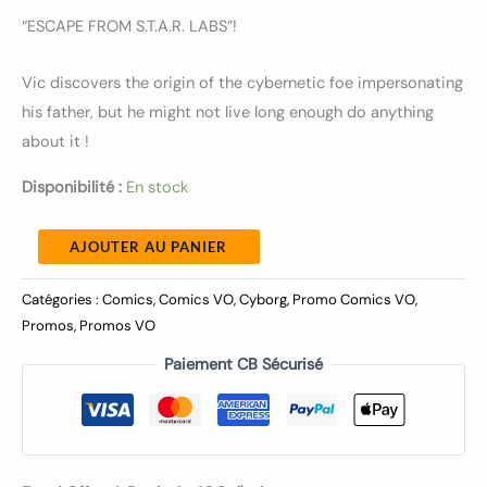
“ESCAPE FROM S.T.A.R. LABS”!
Vic discovers the origin of the cybernetic foe impersonating
his father, but he might not live long enough do anything
about it !
Disponibilité :
En stock
AJOUTER AU PANIER
Catégories :
Comics
,
Comics VO
,
Cyborg
,
Promo Comics VO
,
Promos
,
Promos VO
Paiement CB Sécurisé