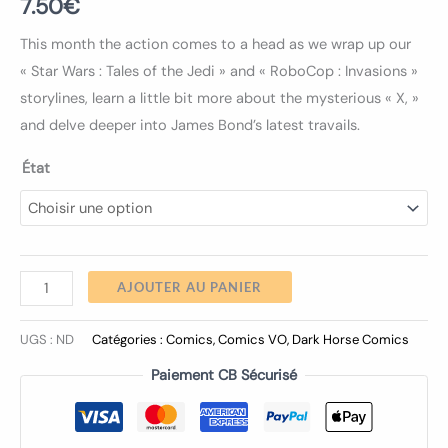
7.50
€
This month the action comes to a head as we wrap up our
« Star Wars : Tales of the Jedi » and « RoboCop : Invasions »
storylines, learn a little bit more about the mysterious « X, »
and delve deeper into James Bond’s latest travails.
État
AJOUTER AU PANIER
UGS :
ND
Catégories :
Comics
,
Comics VO
,
Dark Horse Comics
Paiement CB Sécurisé