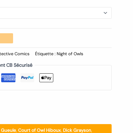
tective Comics
Étiquette :
Night of Owls
nt CB Sécurisé
e Gueule
,
Court of Owl Hiboux
,
Dick Grayson
,