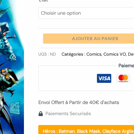
AJOUTER AU PANIER
UGS :
ND
Catégories :
Comics
,
Comics VO
,
De
Paieme
Envoi Offert à Partir de 40€ d'achats
Paiements Securisés
Héros :
Batman
,
Black Mask
,
Clayface Argil