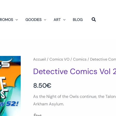
PROMOS
GOODIES
ART
BLOG
quantité
Accueil
/
Comics VO
/
Comics
/
Detective Com
de
Detective Comics Vol
Detective
Comics
8.50
€
Vol
As the Night of the Owls continue, the Talo
2
Arkham Asylum.
Num
09
État