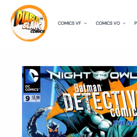
Aller
au
contenu
COMICS VF
COMICS VO