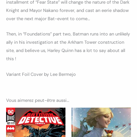
installment of “Fear State” will change the nature of the Dark
Knight and Mayor Nakano forever, and cast an eerie shadow
over the next major Bat-event to come…
Then, in “Foundations” part two, Batman runs into an unlikely
ally in his investigation at the Arkham Tower construction
site, and believe us, Harley Quinn has a lot to say about all
this !
Variant Foil Cover by Lee Bermejo
Vous aimerez peut-être aussi…
Plage
Ce
Ce
de
produit
produ
prix :
18.50€
a
a
à
plusieurs
45.00€
plusi