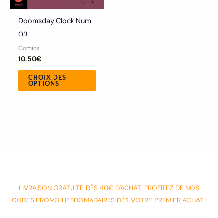
sur
la
Doomsday Clock Num
page
03
du
Comics
produit
10.50
€
CHOIX DES
OPTIONS
LIVRAISON GRATUITE DÈS 40€ D'ACHAT. PROFITEZ DE NOS
CODES PROMO HEBDOMADAIRES DÈS VOTRE PREMIER ACHAT !