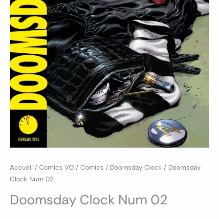
Accueil
/
Comics VO
/
Comics
/
Doomsday Clock
/ Doomsday
Clock Num 02
Doomsday Clock Num 02